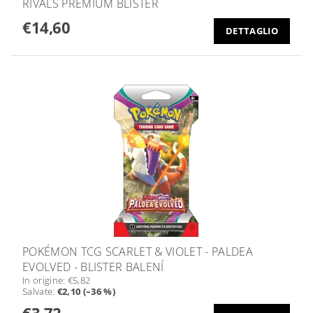
RIVALS PREMIUM BLISTER
€14,60
DETTAGLIO
POKÉMON TCG SCARLET & VIOLET - PALDEA
EVOLVED - BLISTER BALENÍ
In origine:
€5,82
Salvate
:
€2,10 (–36 %)
€3,72