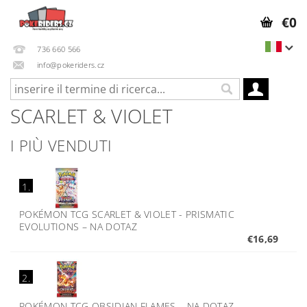
€0
736 660 566
info@pokeriders.cz
SCARLET & VIOLET
I PIÙ VENDUTI
1.
POKÉMON TCG SCARLET & VIOLET - PRISMATIC
EVOLUTIONS
–
NA DOTAZ
€16,69
2.
POKÉMON TCG OBSIDIAN FLAMES
–
NA DOTAZ