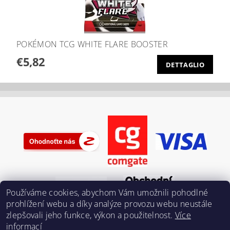
POKÉMON TCG WHITE FLARE BOOSTER
€5,82
DETTAGLIO
Používáme cookies, abychom Vám umožnili pohodlné
prohlížení webu a díky analýze provozu webu neustále
zlepšovali jeho funkce, výkon a použitelnost.
Více
informací