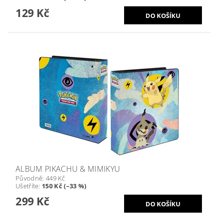
129 Kč
ALBUM PIKACHU & MIMIKYU
Původně:
449 Kč
Ušetříte
:
150 Kč (–33 %)
299 Kč