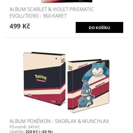
ALBUM SCARLET & VIOLET PRISMATIC
EVOLUTIONS - 360 KARET
499 Kč
ALBUM POKÉMON - SNORLAX & MUNCHLAX
Původně:
349 Kč
Ušetříte
:
220 Kč (–63 %)