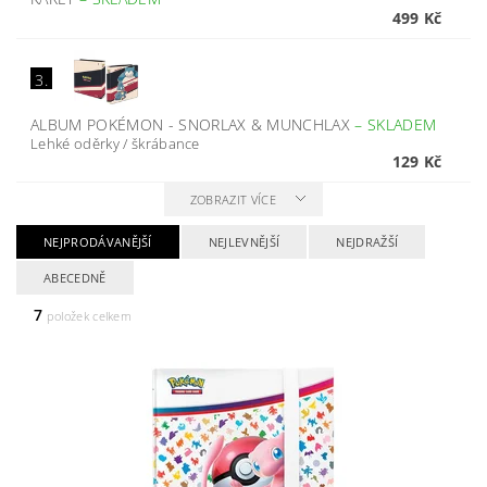
499 Kč
3.
ALBUM POKÉMON - SNORLAX & MUNCHLAX
–
SKLADEM
Lehké oděrky / škrábance
129 Kč
ZOBRAZIT VÍCE
NEJPRODÁVANĚJŠÍ
NEJLEVNĚJŠÍ
NEJDRAŽŠÍ
ABECEDNĚ
7
položek celkem