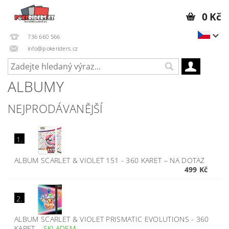
0 Kč
736 660 566
info@pokeriders.cz
ALBUMY
NEJPRODÁVANĚJŠÍ
1.
ALBUM SCARLET & VIOLET 151 - 360 KARET
–
NA DOTAZ
499 Kč
2.
ALBUM SCARLET & VIOLET PRISMATIC EVOLUTIONS - 360
KARET
–
SKLADEM