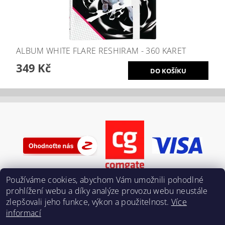
ALBUM WHITE FLARE RESHIRAM - 360 KARET
349 Kč
Používáme cookies, abychom Vám umožnili pohodlné
prohlížení webu a díky analýze provozu webu neustále
zlepšovali jeho funkce, výkon a použitelnost.
Více
informací