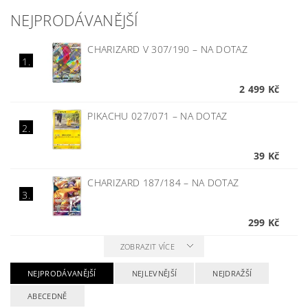
NEJPRODÁVANĚJŠÍ
CHARIZARD V 307/190
–
NA DOTAZ
1.
2 499 Kč
PIKACHU 027/071
–
NA DOTAZ
2.
39 Kč
CHARIZARD 187/184
–
NA DOTAZ
3.
299 Kč
ZOBRAZIT VÍCE
NEJPRODÁVANĚJŠÍ
NEJLEVNĚJŠÍ
NEJDRAŽŠÍ
ABECEDNĚ