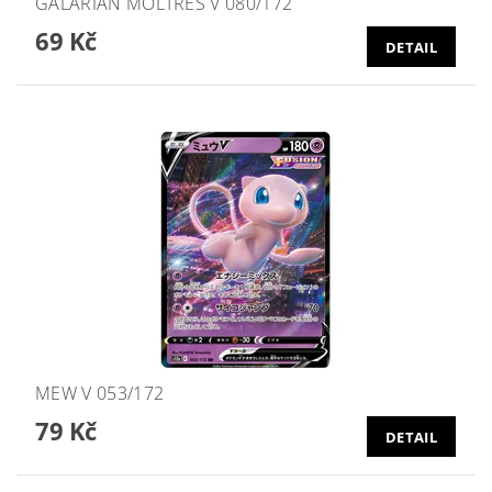
GALARIAN MOLTRES V 080/172
69 Kč
DETAIL
MEW V 053/172
79 Kč
DETAIL