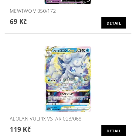
MEWTWO V 050/172
69 Kč
DETAIL
ALOLAN VULPIX VSTAR 023/068
119 Kč
DETAIL