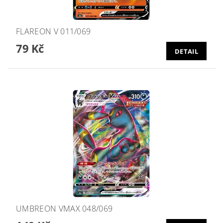
FLAREON V 011/069
79 Kč
DETAIL
UMBREON VMAX 048/069