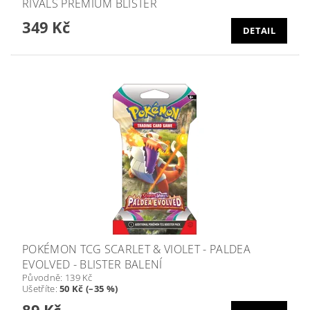
RIVALS PREMIUM BLISTER
349 Kč
DETAIL
POKÉMON TCG SCARLET & VIOLET - PALDEA
EVOLVED - BLISTER BALENÍ
Původně:
139 Kč
Ušetříte
:
50 Kč (–35 %)
89 Kč