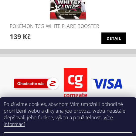
POKÉMON TCG WHITE FLARE BOOSTER
139 Kč
DETAIL
Používáme cookies, abychom Vám umožnili pohodlné
prohlížení webu a díky analýze provozu webu neustále
zlepšovali jeho funkce, výkon a použitelnost.
Více
informací