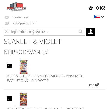
0 Kč
736 660 566
info@pokeriders.cz
SCARLET & VIOLET
NEJPRODÁVANĚJŠÍ
1.
POKÉMON TCG SCARLET & VIOLET - PRISMATIC
EVOLUTIONS
–
NA DOTAZ
399 Kč
2.
POKÉMON TCG OBSIDIAN FLAMES
–
NA DOTAZ