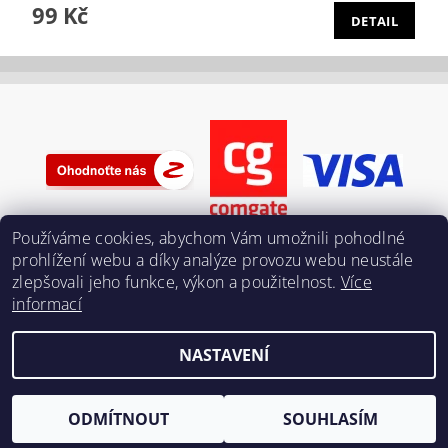
99 Kč
DETAIL
Používáme cookies, abychom Vám umožnili pohodlné
prohlížení webu a díky analýze provozu webu neustále
zlepšovali jeho funkce, výkon a použitelnost.
Více
informací
NASTAVENÍ
Upravit nastavení cookies
2026 ©
Pokeriders.cz
, všechna práva vyhrazena
Vytvořil Shoptet
ODMÍTNOUT
SOUHLASÍM