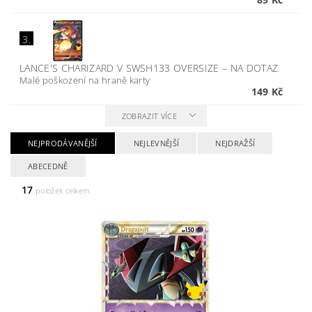
3.
LANCE'S CHARIZARD V SWSH133 OVERSIZE
–
NA DOTAZ
Malé poškození na hraně karty
149 Kč
ZOBRAZIT VÍCE
NEJPRODÁVANĚJŠÍ
NEJLEVNĚJŠÍ
NEJDRAŽŠÍ
ABECEDNĚ
17
položek celkem