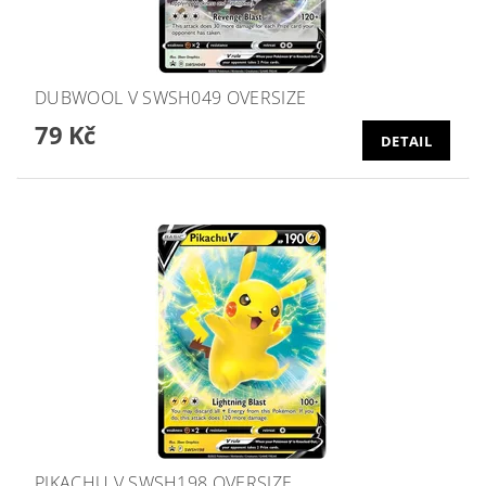
DUBWOOL V SWSH049 OVERSIZE
79 Kč
DETAIL
PIKACHU V SWSH198 OVERSIZE