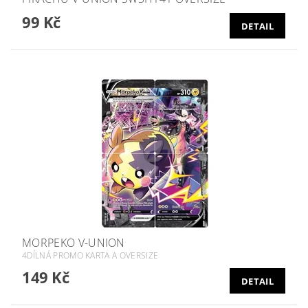
99 Kč
DETAIL
MORPEKO V-UNION
4DÍLNÁ PROMO KARTA A OVERSIZE
149 Kč
DETAIL