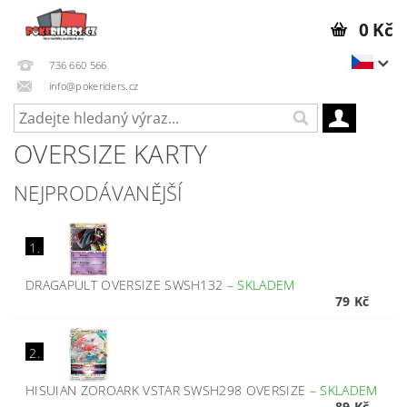
0 Kč
736 660 566
info@pokeriders.cz
OVERSIZE KARTY
NEJPRODÁVANĚJŠÍ
1.
DRAGAPULT OVERSIZE SWSH132
–
SKLADEM
79 Kč
2.
HISUIAN ZOROARK VSTAR SWSH298 OVERSIZE
–
SKLADEM
89 Kč