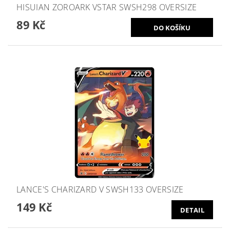
HISUIAN ZOROARK VSTAR SWSH298 OVERSIZE
89 Kč
LANCE'S CHARIZARD V SWSH133 OVERSIZE
149 Kč
DETAIL