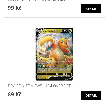
99 Kč
DETAIL
DRAGONITE V SWSH154 OVERSIZE
89 Kč
DETAIL