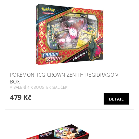
POKÉMON TCG CROWN ZENITH REGIDRAGO V
BOX
V BALENÍ 4 X BOOSTER (BALÍČEK)
479 Kč
DETAIL