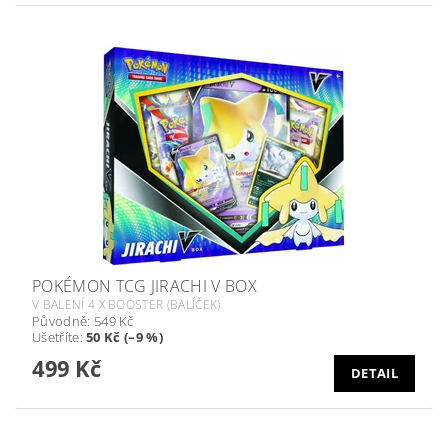
POKÉMON TCG JIRACHI V BOX
V BALENÍ 4 X BOOSTER (BALÍČEK)
Původně:
549 Kč
Ušetříte
:
50 Kč (–9 %)
499 Kč
DETAIL