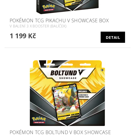
POKÉMON TCG PIKACHU V SHOWCASE BOX
V BALENÍ 3 X BOOSTER (BALÍČEK)
1 199 Kč
DETAIL
POKÉMON TCG BOLTUND V BOX SHOWCASE