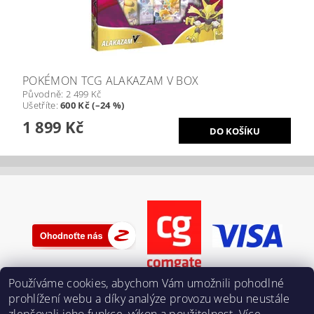
POKÉMON TCG ALAKAZAM V BOX
Původně:
2 499 Kč
Ušetříte
:
600 Kč (–24 %)
1 899 Kč
Používáme cookies, abychom Vám umožnili pohodlné
prohlížení webu a díky analýze provozu webu neustále