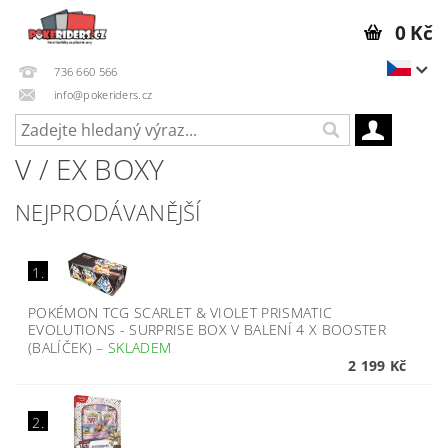
0 Kč
736 660 566
info@pokeriders.cz
V / EX BOXY
NEJPRODÁVANĚJŠÍ
1.
POKÉMON TCG SCARLET & VIOLET PRISMATIC
EVOLUTIONS - SURPRISE BOX V BALENÍ 4 X BOOSTER
(BALÍČEK)
–
SKLADEM
2 199 Kč
2.