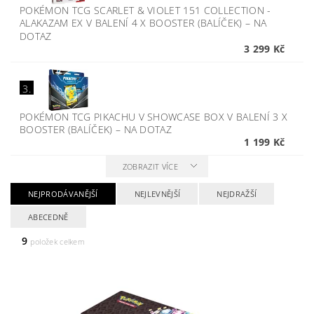
POKÉMON TCG SCARLET & VIOLET 151 COLLECTION -
ALAKAZAM EX V BALENÍ 4 X BOOSTER (BALÍČEK)
–
NA
DOTAZ
3 299 Kč
3.
POKÉMON TCG PIKACHU V SHOWCASE BOX V BALENÍ 3 X
BOOSTER (BALÍČEK)
–
NA DOTAZ
1 199 Kč
ZOBRAZIT VÍCE
NEJPRODÁVANĚJŠÍ
NEJLEVNĚJŠÍ
NEJDRAŽŠÍ
ABECEDNĚ
9
položek celkem