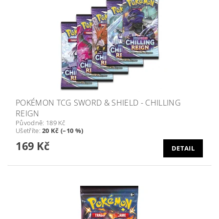
POKÉMON TCG SWORD & SHIELD - CHILLING
REIGN
Původně:
189 Kč
Ušetříte
:
20 Kč (–10 %)
169 Kč
DETAIL