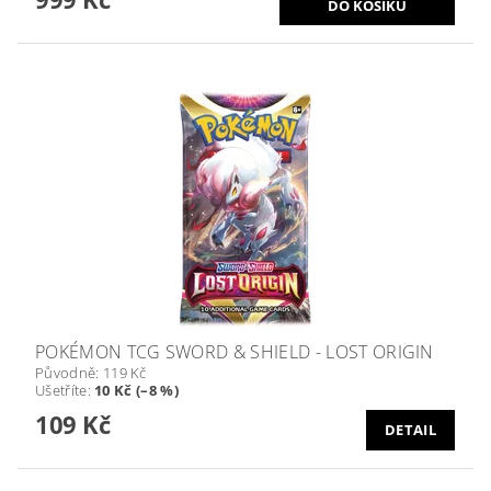
POKÉMON TCG SWORD & SHIELD - LOST ORIGIN
Původně:
119 Kč
Ušetříte
:
10 Kč (–8 %)
109 Kč
DETAIL