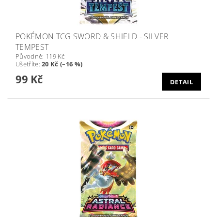
POKÉMON TCG SWORD & SHIELD - SILVER
TEMPEST
Původně:
119 Kč
Ušetříte
:
20 Kč (–16 %)
99 Kč
DETAIL