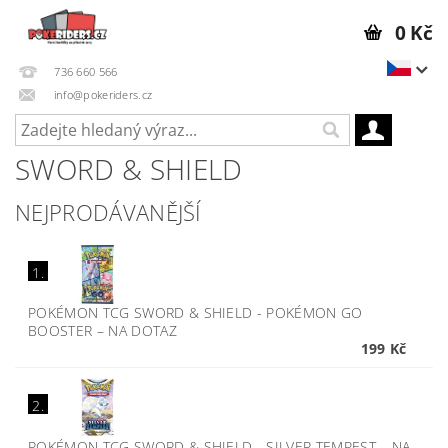
0 Kč
736 660 566
info@pokeriders.cz
SWORD & SHIELD
NEJPRODÁVANĚJŠÍ
1.
POKÉMON TCG SWORD & SHIELD - POKÉMON GO
BOOSTER
–
NA DOTAZ
199 Kč
2.
POKÉMON TCG SWORD & SHIELD - SILVER TEMPEST
–
NA