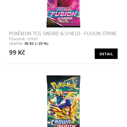
POKÉMON TCG SWORD & SHIELD - FUSION STRIKE
Původně:
129 Kč
Ušetříte
:
30 Kč (–23 %)
99 Kč
DETAIL