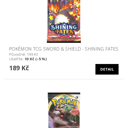
POKÉMON TCG SWORD & SHIELD - SHINING FATES
Původně:
199 Kč
Ušetříte
:
10 Kč (–5 %)
189 Kč
DETAIL