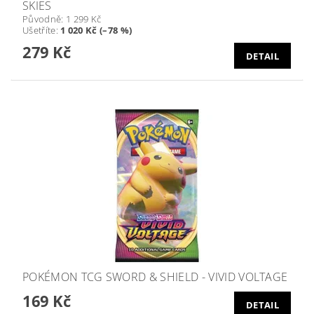
SKIES
Původně:
1 299 Kč
Ušetříte
:
1 020 Kč (–78 %)
279 Kč
DETAIL
POKÉMON TCG SWORD & SHIELD - VIVID VOLTAGE
169 Kč
DETAIL