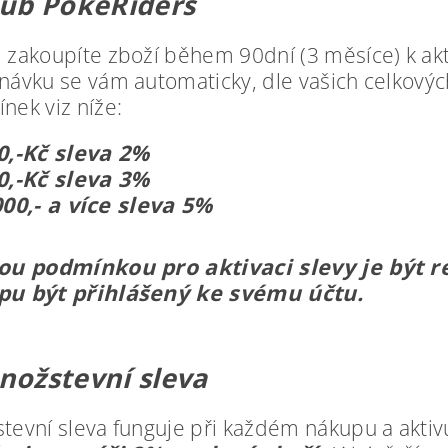
lub PokeRiders
 zakoupíte zboží během 90dní (3 měsíce) k akt
návku se vám automaticky, dle vašich celkových
nek viz níže:
0,-Kč sleva 2%
0,-Kč sleva 3%
000,- a více sleva 5%
ou podmínkou pro aktivaci slevy je být 
u být přihlášený ke svému účtu.
nožstevní sleva
tevní sleva funguje při každém nákupu a aktiv