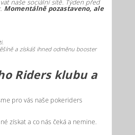
at naše sociální sítě. Týden před
k.
Momentálně pozastaveno, ale
i.
ěšíně a získáš ihned odměnu booster
ho Riders klubu a
 jsme pro vás naše pokeriders
žné získat a co nás čeká a nemine.