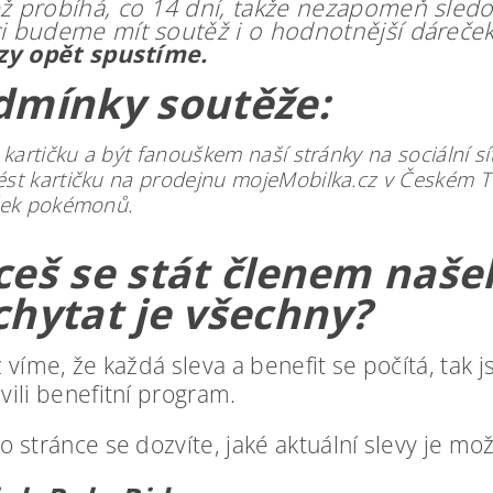
ž probíhá, co 14 dní, takže nezapomeň sledov
i budeme mít soutěž i o hodnotnější dáreče
rzy opět spustíme.
dmínky soutěže:
t kartičku a být fanouškem naší stránky na sociální sít
st kartičku na prodejnu mojeMobilka.cz v Českém T
ček pokémonů.
ceš se stát členem naše
chytat je všechny?
ž víme, že každá sleva a benefit se počítá, tak
vili benefitní program.
o stránce se dozvíte, jaké aktuální slevy je mo