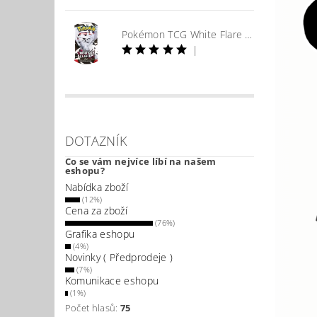
Pokémon TCG White Flare Booster
|
DOTAZNÍK
Co se vám nejvíce líbí na našem
eshopu?
Nabídka zboží
(12%)
Cena za zboží
(76%)
Grafika eshopu
(4%)
Novinky ( Předprodeje )
(7%)
Komunikace eshopu
(1%)
Počet hlasů:
75