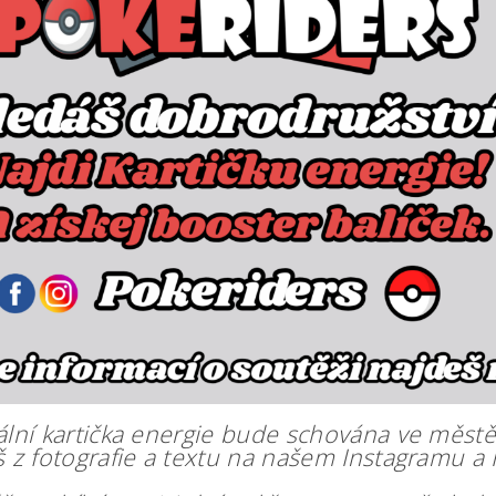
ální kartička energie bude schována ve městě
š z fotografie a textu na našem Instagramu a