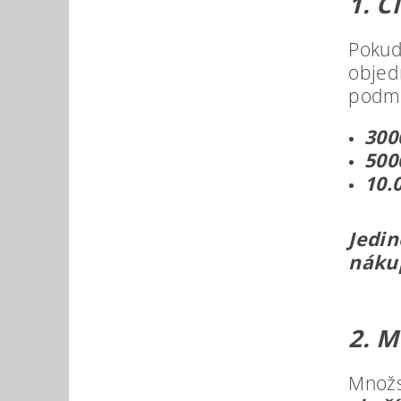
1. C
Pokud
objed
podmí
300
500
10.
Jedin
nákup
2. M
Množs