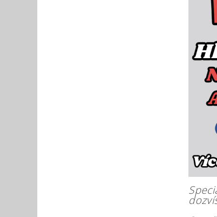
Speci
dozví