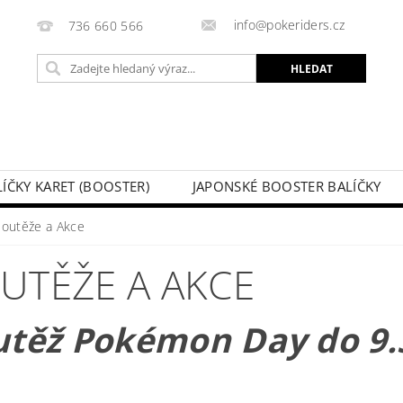
info@pokeriders.cz
736 660 566
LÍČKY KARET (BOOSTER)
JAPONSKÉ BOOSTER BALÍČKY
LECHOVÉ KRABIČKY
POKÉMON KARTY
HOTOVÉ BA
Soutěže a Akce
KAZ
SOUTĚŽE A AKCE
MOJE OBJEDNÁVKA
UTĚŽE A AKCE
utěž Pokémon Day do 9.