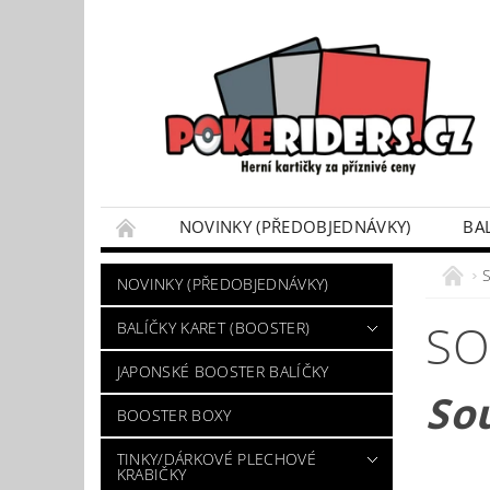
NOVINKY (PŘEDOBJEDNÁVKY)
BA
POKÉMON BOX SETY
TINKY/DÁRKOVÉ P
NOVINKY (PŘEDOBJEDNÁVKY)
VÝKUP POKÉMON KARET
DÁRKOVÝ POU
SO
BALÍČKY KARET (BOOSTER)
JAPONSKÉ BOOSTER BALÍČKY
So
BOOSTER BOXY
TINKY/DÁRKOVÉ PLECHOVÉ
KRABIČKY