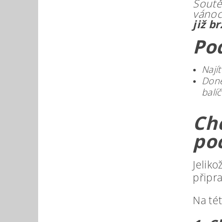
Soutě
vánoc
již b
Po
Nají
Doné
balí
Ch
po
Jeliko
připra
Na tét