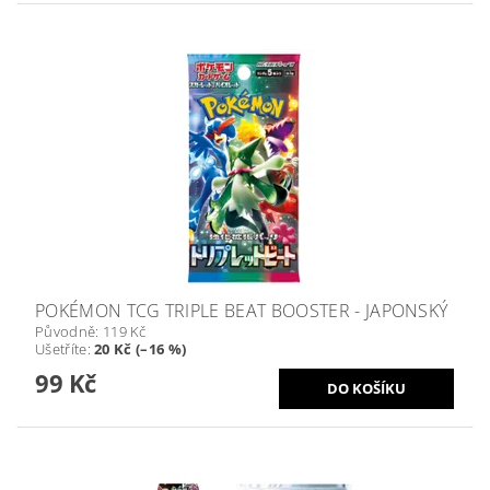
POKÉMON TCG TRIPLE BEAT BOOSTER - JAPONSKÝ
Původně:
119 Kč
Ušetříte
:
20 Kč (–16 %)
99 Kč