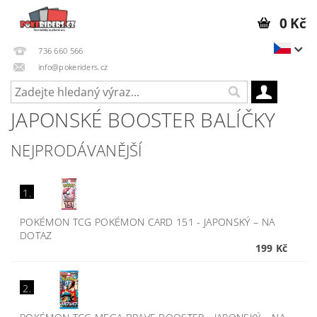
0 Kč
736 660 566
info@pokeriders.cz
JAPONSKÉ BOOSTER BALÍČKY
NEJPRODÁVANĚJŠÍ
1.
POKÉMON TCG POKÉMON CARD 151 - JAPONSKÝ
–
NA
DOTAZ
199 Kč
2.