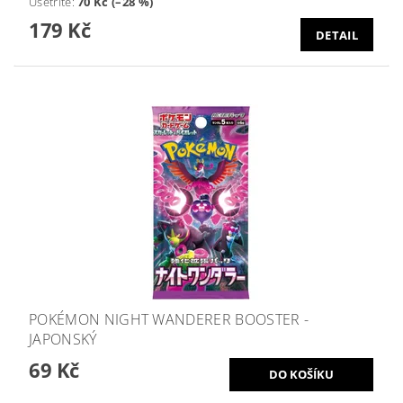
Ušetříte
:
70 Kč (–28 %)
179 Kč
DETAIL
POKÉMON NIGHT WANDERER BOOSTER -
JAPONSKÝ
69 Kč