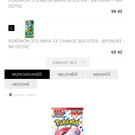
POKÉMON TCG MEGA BRAVE BOOSTER - JAPONSKÝ
–
NA
DOTAZ
99 Kč
3.
POKÉMON TCG MASK OF CHANGE BOOSTER - JAPONSKÝ
–
NA DOTAZ
69 Kč
ZOBRAZIT VÍCE
NEJPRODÁVANĚJŠÍ
NEJLEVNĚJŠÍ
NEJDRAŽŠÍ
ABECEDNĚ
8
položek celkem