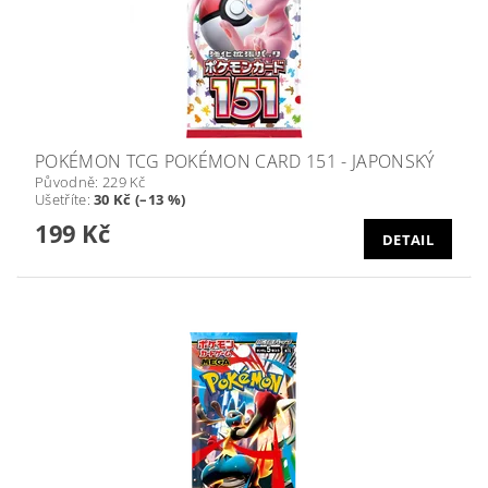
POKÉMON TCG POKÉMON CARD 151 - JAPONSKÝ
Původně:
229 Kč
Ušetříte
:
30 Kč (–13 %)
199 Kč
DETAIL