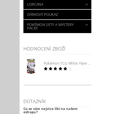
LORCANA
DÁRKOVÝ POUKAZ
POKÉMON SETY A MYSTERY
PACKY
HODNOCENÍ ZBOŽÍ
Pokémon TCG White Flare Booster
|
DOTAZNÍK
Co se vám nejvíce líbí na našem
eshopu?