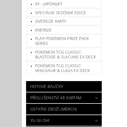
XY - JAPONSKÝ
SPECIÁLNÍ SEZÓNNÍ EDICE
OVERSIZE KARTY
ENERGIE
PLAY! POKÉMON PRIZE PACK
SERIES
POKEMON TCG CLASSIC:
BLASTOISE & SUICUNE EX DECK
POKÉMON TCG CLASSIC:
VENUSAUR & LUGIA EX DECK
HOTOVÉ BALÍČKY
PŘÍSLUŠENSTVÍ KE KARTÁM
OSTATNÍ ZBOŽÍ (MERCH)
YU-GI-OH!