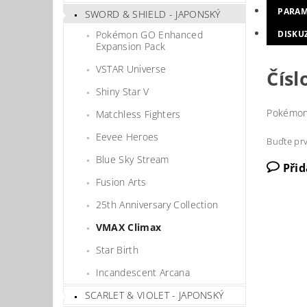
PARAM
SWORD & SHIELD - JAPONSKÝ
Pokémon GO Enhanced
DISKU
Expansion Pack
VSTAR Universe
Čísl
Shiny Star V
Pokémo
Matchless Fighters
Eevee Heroes
Buďte prv
Blue Sky Stream
Při
Fusion Arts
25th Anniversary Collection
VMAX Climax
Star Birth
Incandescent Arcana
SCARLET & VIOLET - JAPONSKÝ