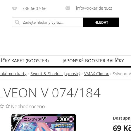
info@pokeriders.cz
736 660 566
LÍČKY KARET (BOOSTER)
JAPONSKÉ BOOSTER BALÍČKY
LECHOVÉ KRABIČKY
POKÉMON KARTY
HOTOVÉ BA
Pokémon karty
Sword & Shield - Japonský
VMAX Climax
Sylveon 
KAZ
SOUTĚŽE A AKCE
MOJE OBJEDNÁVKA
LVEON V 074/184
Neohodnoceno
Dostupn
69 K