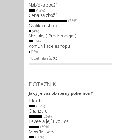
Nabídka zboží
(12%)
Cena za zboží
(76%)
Grafika eshopu
(4%)
Novinky ( Předprodeje )
(7%)
Komunikace eshopu
(1%)
Počet hlasů:
75
DOTAZNÍK
Jaký je váš oblíbený pokémon?
Pikachu
(12%)
Charizard
(25%)
Eevee a její Evoluce
(20%)
Mew/Mewtwo
(10%)