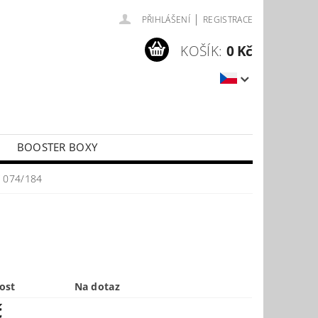
|
PŘIHLÁŠENÍ
REGISTRACE
KOŠÍK:
0 Kč
BOOSTER BOXY
LÍČKY
PŘÍSLUŠENSTVÍ KE KARTÁM
V 074/184
ost
Na dotaz
č