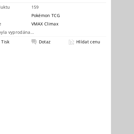
duktu
159
Pokémon TCG
e
VMAX Climax
byla vyprodána...
Tisk
Dotaz
Hlídat cenu