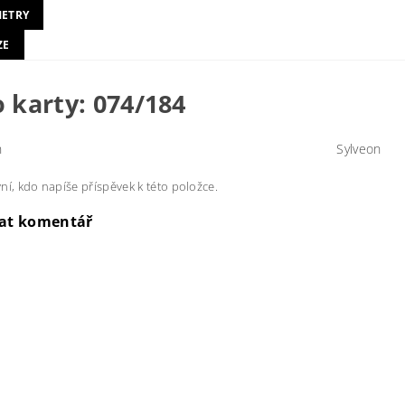
ETRY
ZE
o karty: 074/184
n
Sylveon
ní, kdo napíše příspěvek k této položce.
dat komentář