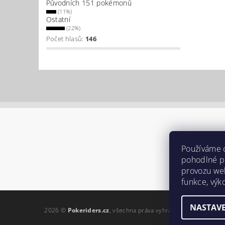
Původních 151 pokémonů
(11%)
Ostatní
(22%)
Počet hlasů:
146
Používáme 
pohodlné pr
provozu web
funkce, výk
NASTAVE
2026 ©
Pokeriders.cz
, všechna práva vyhrazena
Upravit nast