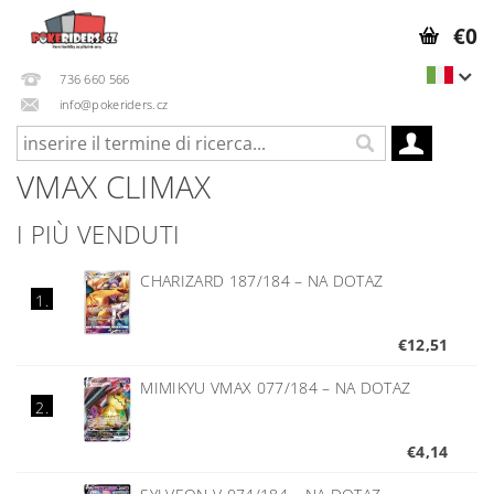
€0
736 660 566
info@pokeriders.cz
VMAX CLIMAX
I PIÙ VENDUTI
CHARIZARD 187/184
–
NA DOTAZ
1.
€12,51
MIMIKYU VMAX 077/184
–
NA DOTAZ
2.
€4,14