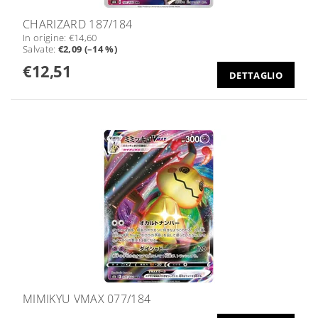
CHARIZARD 187/184
In origine:
€14,60
Salvate
:
€2,09 (–14 %)
€12,51
DETTAGLIO
MIMIKYU VMAX 077/184