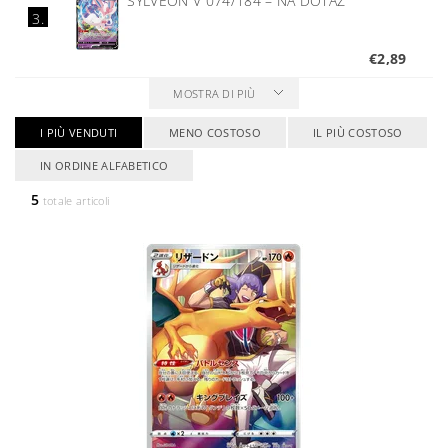
SYLVEON V 074/184
–
NA DOTAZ
3.
€2,89
MOSTRA DI PIÙ
I PIÙ VENDUTI
MENO COSTOSO
IL PIÙ COSTOSO
IN ORDINE ALFABETICO
5
totale articoli