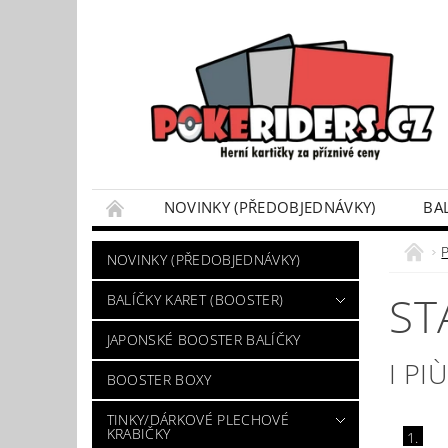
NOVINKY (PŘEDOBJEDNÁVKY)
BA
POKÉMON BOX SETY
TINKY/DÁRKOVÉ P
NOVINKY (PŘEDOBJEDNÁVKY)
VÝKUP POKÉMON KARET
DÁRKOVÝ POU
ST
BALÍČKY KARET (BOOSTER)
JAPONSKÉ BOOSTER BALÍČKY
I PI
BOOSTER BOXY
TINKY/DÁRKOVÉ PLECHOVÉ
KRABIČKY
1.