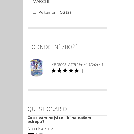
MARCHE
Pokémon TCG
(3)
HODNOCENÍ ZBOŽÍ
Zeraora Vstar GG43/GG70
|
QUESTIONARIO
Co se vám nejvíce líbí na našem
eshopu?
Nabídka zboží
(12%)