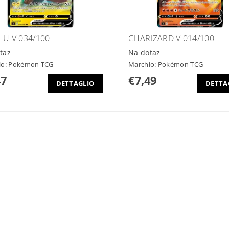
HU V 034/100
CHARIZARD V 014/100
taz
Na dotaz
io:
Pokémon TCG
Marchio:
Pokémon TCG
47
€7,49
DETTAGLIO
DETTA