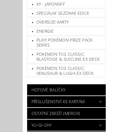
XY - JAPONSKÝ
SPECIÁLNÍ SEZÓNNÍ EDICE
OVERSIZE KARTY
ENERGIE
PLAY! POKÉMON PRIZE PACK
SERIES
POKEMON TCG CLASSIC:
BLASTOISE & SUICUNE EX DECK
POKÉMON TCG CLASSIC:
VENUSAUR & LUGIA EX DECK
HOTOVÉ BALÍČKY
PŘÍSLUŠENSTVÍ KE KARTÁM
OSTATNÍ ZBOŽÍ (MERCH)
YU-GI-OH!