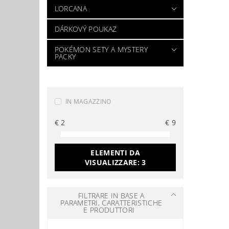
LORCANA
DÁRKOVÝ POUKAZ
POKÉMON SETY A MYSTERY
PACKY
IN MAGAZZINO
€
2
€
9
ELEMENTI DA
VISUALIZZARE:
3
FILTRARE IN BASE A
PARAMETRI, CARATTERISTICHE
E PRODUTTORI