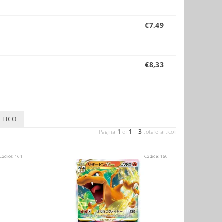
€7,49
€8,33
ETICO
1
1
3
Pagina
di
-
totale articoli
Codice:
161
Codice:
160