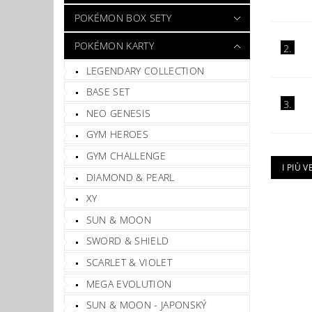
POKÉMON BOX SETY
POKÉMON KARTY
2.
LEGENDARY COLLECTION
BASE SET
3.
NEO GENESIS
GYM HEROES
GYM CHALLENGE
I PIÙ 
DIAMOND & PEARL
XY
SUN & MOON
SWORD & SHIELD
SCARLET & VIOLET
MEGA EVOLUTION
SUN & MOON - JAPONSKÝ