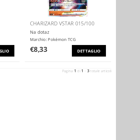
CHARIZARD VSTAR 015/100
Na dotaz
Marchio:
Pokémon TCG
€8,33
GLIO
DETTAGLIO
1
1
3
Pagina
di
-
totale articoli