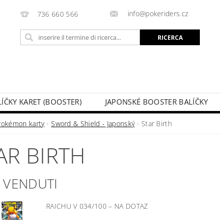
info@pokeriders.cz
736 660 566
LÍČKY KARET (BOOSTER)
JAPONSKÉ BOOSTER BALÍČKY
LECHOVÉ KRABIČKY
POKÉMON KARTY
HOTOVÉ BA
Pokémon karty
Sword & Shield - Japonský
Star Birth
KAZ
SOUTĚŽE A AKCE
IL MIO ORDINE
AR BIRTH
Ù VENDUTI
RAICHU V 034/100
–
NA DOTAZ