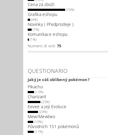
Cena za zboží
(76%)
Grafika eshopu
(4%)
Novinky ( Předprodeje )
(7%)
Komunikace eshopu
(1%)
Numero di voti:
75
QUESTIONARIO
Jaký je váš oblíbený pokémon?
Pikachu
(12%)
Charizard
(25%)
Eevee a její Evoluce
(20%)
Mew/Mewtwo
(10%)
Původních 151 pokémonů
(11%)