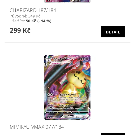
CHARIZARD 187/184
Původně:
349 Kč
Ušetříte
:
50 Kč (–14 %)
299 Kč
DETAIL
MIMIKYU VMAX 077/184