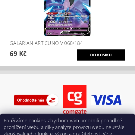
GALARIAN ARTICUNO V 060/184
69 Kč
Používáme cookies, abychom Vám umožnili pohodlné
prohlížení webu a díky analýze provozu webu neustále
zlepšovali jeho funkce, výkon a použitelnost.
Více