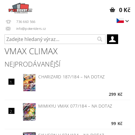
0 Kč
736 660 566
info@pokeriders.cz
VMAX CLIMAX
NEJPRODÁVANĚJŠÍ
CHARIZARD 187/184
–
NA DOTAZ
1.
299 Kč
MIMIKYU VMAX 077/184
–
NA DOTAZ
2.
99 Kč