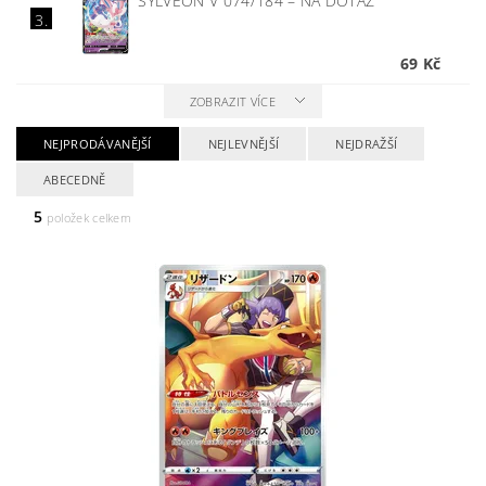
SYLVEON V 074/184
–
NA DOTAZ
3.
69 Kč
ZOBRAZIT VÍCE
NEJPRODÁVANĚJŠÍ
NEJLEVNĚJŠÍ
NEJDRAŽŠÍ
ABECEDNĚ
5
položek celkem