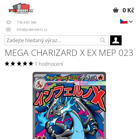
0 Kč
736 660 566
info@pokeriders.cz
MEGA CHARIZARD X EX MEP 023
1 hodnocení