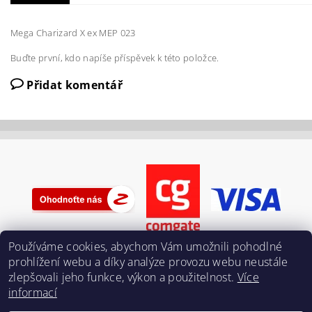
Mega Charizard X ex MEP 023
Buďte první, kdo napíše příspěvek k této položce.
Přidat komentář
Používáme cookies, abychom Vám umožnili pohodlné
prohlížení webu a díky analýze provozu webu neustále
zlepšovali jeho funkce, výkon a použitelnost.
Více
informací