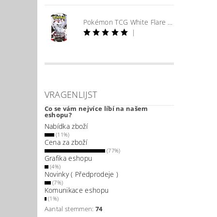
Pokémon TCG White Flare Booster
|
VRAGENLIJST
Co se vám nejvíce líbí na našem
eshopu?
Nabídka zboží
(11%)
Cena za zboží
(77%)
Grafika eshopu
(4%)
Novinky ( Předprodeje )
(7%)
Komunikace eshopu
(1%)
Aantal stemmen:
74