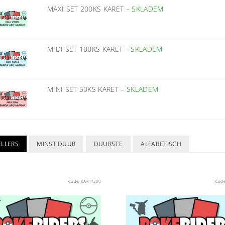
MAXI SET 200KS KARET
–
SKLADEM
MIDI SET 100KS KARET
–
SKLADEM
MINI SET 50KS KARET
–
SKLADEM
ELLERS
MINST DUUR
DUURSTE
ALFABETISCH
Code:
KARTY200
Cod