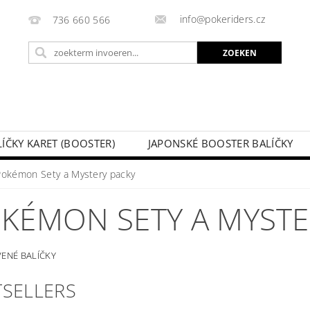
info@pokeriders.cz
736 660 566
LÍČKY KARET (BOOSTER)
JAPONSKÉ BOOSTER BALÍČKY
LECHOVÉ KRABIČKY
POKÉMON KARTY
HOTOVÉ BA
Pokémon Sety a Mystery packy
KAZ
SOUTĚŽE A AKCE
MIJN BESTELLING
KÉMON SETY A MYSTE
VENÉ BALÍČKY
TSELLERS