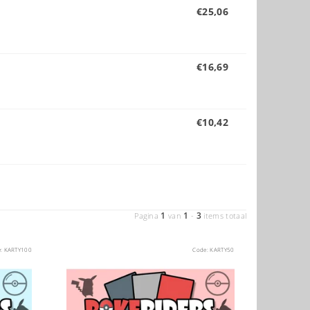
€25,06
€16,69
€10,42
1
1
3
Pagina
van
-
items totaal
e:
KARTY100
Code:
KARTY50