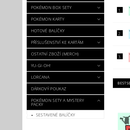
POKÉMON BOX SETY
1.
POKÉMON KARTY
HOTOVÉ BALÍČKY
2.
PŘÍSLUŠENSTVÍ KE KARTÁM
OSTATNÍ ZBOŽÍ (MERCH)
3.
YU-GI-OH!
LORCANA
BESTS
DÁRKOVÝ POUKAZ
POKÉMON SETY A MYSTERY
PACKY
SESTAVENÉ BALÍČKY