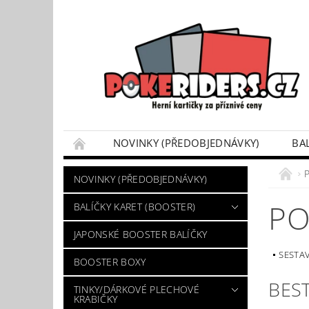
NOVINKY (PŘEDOBJEDNÁVKY)
BA
POKÉMON BOX SETY
TINKY/DÁRKOVÉ P
NOVINKY (PŘEDOBJEDNÁVKY)
VÝKUP POKÉMON KARET
DÁRKOVÝ POU
PO
BALÍČKY KARET (BOOSTER)
JAPONSKÉ BOOSTER BALÍČKY
SESTA
BOOSTER BOXY
BES
TINKY/DÁRKOVÉ PLECHOVÉ
KRABIČKY