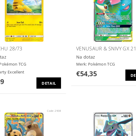
CHU 28/73
VENUSAUR & SNIVY GX 21
taz
Na dotaz
Pokémon TCG
Merk:
Pokémon TCG
€54,35
arty Excellent
DE
89
DETAIL
Code:
2908