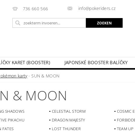
info@pokeriders.cz
736 660 566
LÍČKY KARET (BOOSTER)
JAPONSKÉ BOOSTER BALÍČKY
LECHOVÉ KRABIČKY
POKÉMON KARTY
HOTOVÉ BA
Pokémon karty
SUN & MOON
KAZ
SOUTĚŽE A AKCE
MIJN BESTELLING
N & MOON
NG SHADOWS
CELESTIAL STORM
COSMIC E
TIVE PIKACHU
DRAGON MAJESTY
FORBIDDE
N FATES
LOST THUNDER
TEAM UP