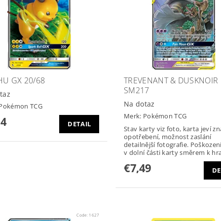
HU GX 20/68
TREVENANT & DUSKNOIR
SM217
taz
Na dotaz
Pokémon TCG
Merk:
Pokémon TCG
14
DETAIL
Stav karty viz foto, karta jeví 
opotřebení, možnost zaslání
detailnější fotografie. Poškozen
v dolní části karty směrem k hr
€7,49
DE
Code:
1627