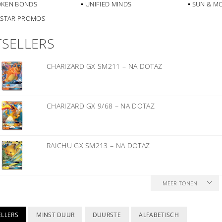
KEN BONDS
UNIFIED MINDS
SUN & M
 STAR PROMOS
TSELLERS
CHARIZARD GX SM211
–
NA DOTAZ
CHARIZARD GX 9/68
–
NA DOTAZ
RAICHU GX SM213
–
NA DOTAZ
MEER TONEN
ELLERS
MINST DUUR
DUURSTE
ALFABETISCH