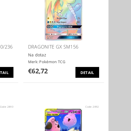
0/236
DRAGONITE GX SM156
Na dotaz
Merk:
Pokémon TCG
€62,72
TAIL
DETAIL
Code:
2893
Code:
2892