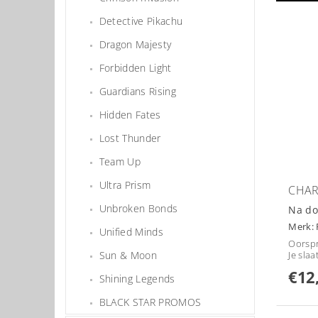
Detective Pikachu
Dragon Majesty
Forbidden Light
Guardians Rising
Hidden Fates
Lost Thunder
Team Up
Ultra Prism
CHAR
Unbroken Bonds
Na do
Merk:
Unified Minds
Oorspr
Sun & Moon
Je slaa
€12
Shining Legends
BLACK STAR PROMOS