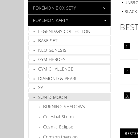
UNBRO
POKÉMON BOX SETY
BLACK
POKÉMON KARTY
BES
LEGENDARY COLLECTION
BASE SET
1.
NEO GENESIS
GYM HEROES
GYM CHALLENGE
2.
DIAMOND & PEARL
XY
3.
SUN & MOON
BURNING SHADOWS
Celestial Storm
Cosmic Eclipse
BESTS
Crimson Invasion