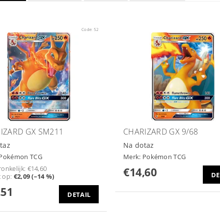
Code:
52
IZARD GX SM211
CHARIZARD GX 9/68
taz
Na dotaz
Pokémon TCG
Merk:
Pokémon TCG
onkelijk:
€14,60
€14,60
DE
t op
:
€2,09 (–14 %)
,51
DETAIL