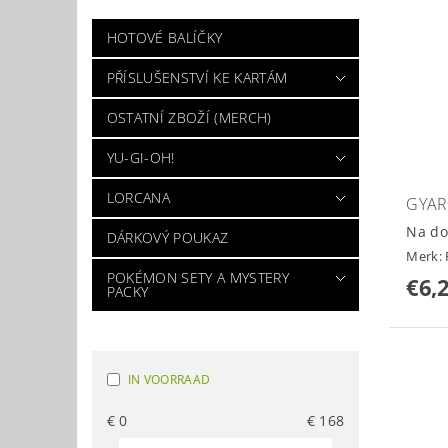
HOTOVÉ BALÍČKY
PŘÍSLUŠENSTVÍ KE KARTÁM
OSTATNÍ ZBOŽÍ (MERCH)
YU-GI-OH!
LORCANA
GYAR
Na do
DÁRKOVÝ POUKAZ
Merk:
POKÉMON SETY A MYSTERY
€6,
PACKY
IN VOORRAAD
€
0
€
168