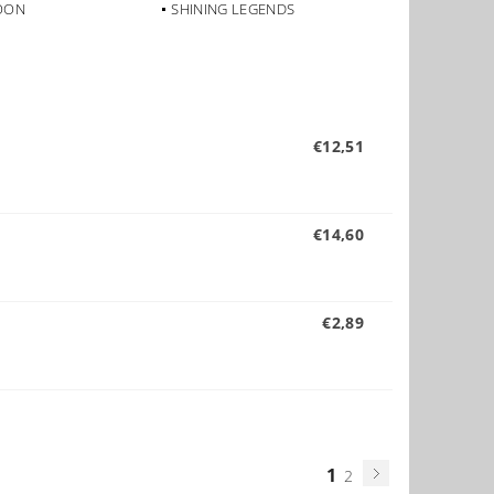
OON
SHINING LEGENDS
€12,51
€14,60
€2,89
1
2