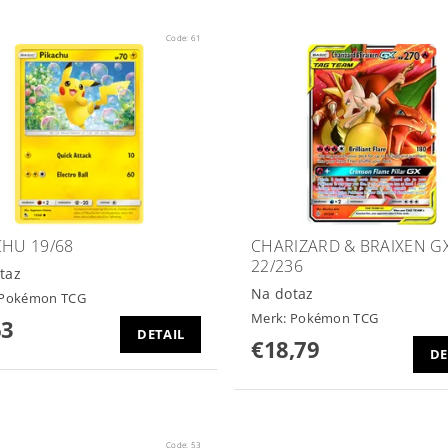
Code:
61
CHU 19/68
CHARIZARD & BRAIXEN G
22/236
taz
Na dotaz
Pokémon TCG
Merk:
Pokémon TCG
63
DETAIL
€18,79
DE
Code:
53