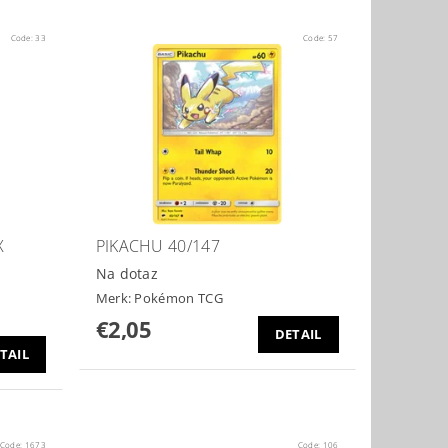
Code:
33
Code:
57
X
PIKACHU 40/147
Na dotaz
Merk:
Pokémon TCG
€2,05
DETAIL
TAIL
Code:
1673
Code:
106