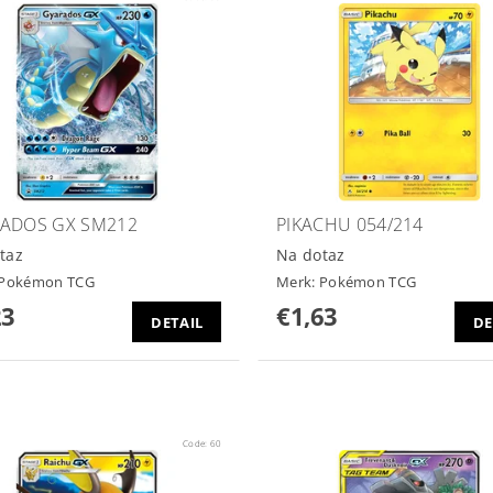
ADOS GX SM212
PIKACHU 054/214
taz
Na dotaz
Pokémon TCG
Merk:
Pokémon TCG
23
€1,63
DETAIL
DE
Code:
60