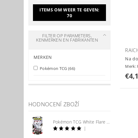
ITEMS OM WEER TE GEVEN:
70
FILTER OP PARAMETERS,
KENMERKEN EN FABRIKANTEN
RAIC
MERKEN
Na do
Merk:
Pokémon TCG
(66)
€4,
HODNOCENÍ ZBOŽÍ
Pokémon TCG White Flare Booster
|