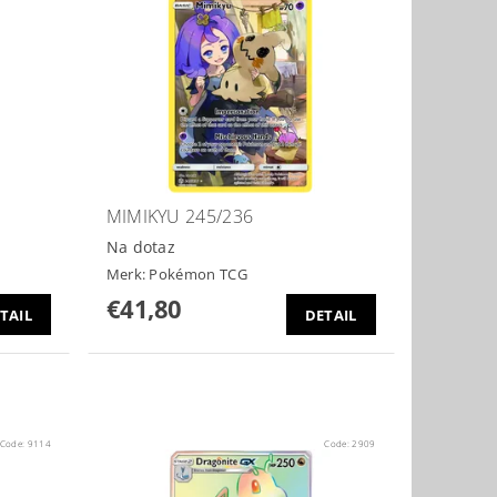
MIMIKYU 245/236
Na dotaz
Merk:
Pokémon TCG
€41,80
TAIL
DETAIL
Code:
9114
Code:
2909