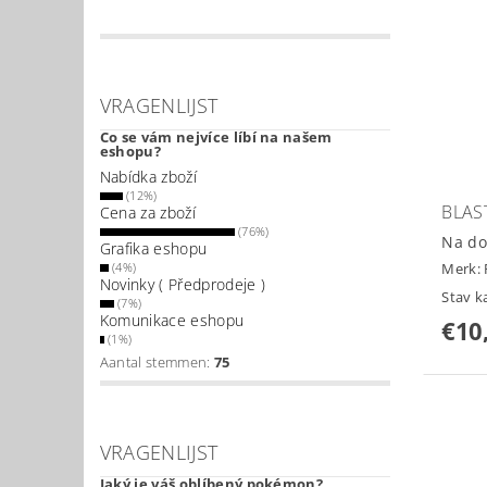
VRAGENLIJST
Co se vám nejvíce líbí na našem
eshopu?
Nabídka zboží
(12%)
BLAS
Cena za zboží
(76%)
Na do
Grafika eshopu
Merk:
(4%)
Novinky ( Předprodeje )
Stav k
(7%)
Komunikace eshopu
€10
(1%)
Aantal stemmen:
75
VRAGENLIJST
Jaký je váš oblíbený pokémon?