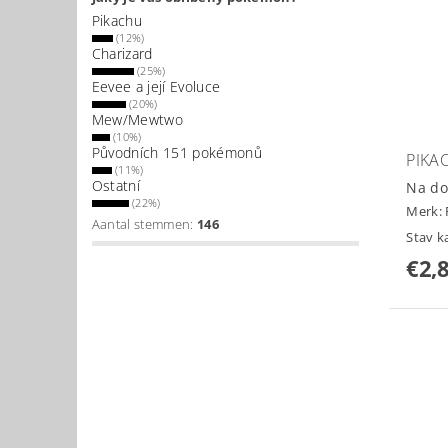
Pikachu
(12%)
Charizard
(25%)
Eevee a její Evoluce
(20%)
Mew/Mewtwo
(10%)
Původních 151 pokémonů
PIKA
(11%)
Ostatní
Na do
(22%)
Merk:
Aantal stemmen:
146
Stav k
€2,