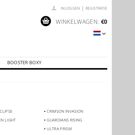
|
INLOGGEN
REGISTRATIE
WINKELWAGEN:
€0
BOOSTER BOXY
LÍČKY
PŘÍSLUŠENSTVÍ KE KARTÁM
CLIPSE
CRIMSON INVASION
N LIGHT
GUARDIANS RISING
ULTRA PRISM