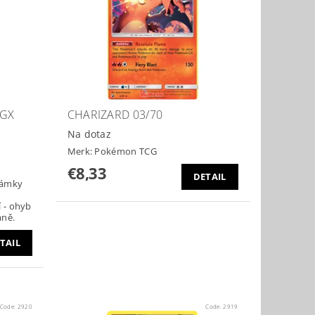
 GX
CHARIZARD 03/70
Na dotaz
Merk:
Pokémon TCG
€8,33
DETAIL
známky
í - ohyb
aně.
TAIL
Code:
2920
Code:
2919