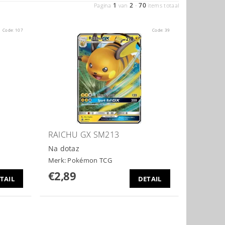
1
2
70
Pagina
van
-
items totaal
Code:
107
Code:
39
RAICHU GX SM213
Na dotaz
Merk:
Pokémon TCG
€2,89
TAIL
DETAIL