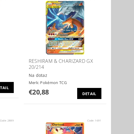
RESHIRAM & CHARIZARD GX
20/214
Na dotaz
Merk:
Pokémon TCG
TAIL
€20,88
DETAIL
Code:
2889
Code:
1691