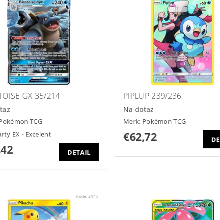
TOISE GX 35/214
PIPLUP 239/236
taz
Na dotaz
Pokémon TCG
Merk:
Pokémon TCG
€62,72
arty EX - Excelent
DE
,42
DETAIL
Code:
2915