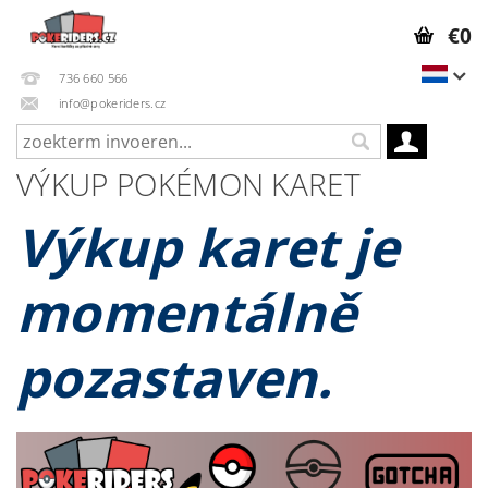
€0
736 660 566
info@pokeriders.cz
VÝKUP POKÉMON KARET
Výkup karet je
momentálně
pozastaven.