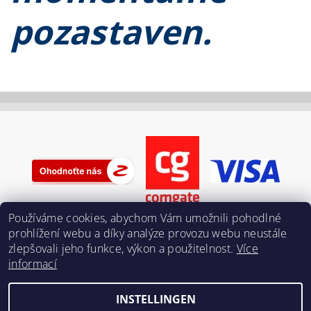
pozastaven.
Používáme cookies, abychom Vám umožnili pohodlné
prohlížení webu a díky analýze provozu webu neustále
zlepšovali jeho funkce, výkon a použitelnost.
Více
informací
INSTELLINGEN