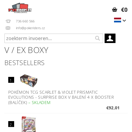
€0
736 660 566
info@pokeriders.cz
V / EX BOXY
BESTSELLERS
1.
POKÉMON TCG SCARLET & VIOLET PRISMATIC
EVOLUTIONS - SURPRISE BOX V BALENÍ 4 X BOOSTER
(BALÍČEK)
–
SKLADEM
€92,01
2.