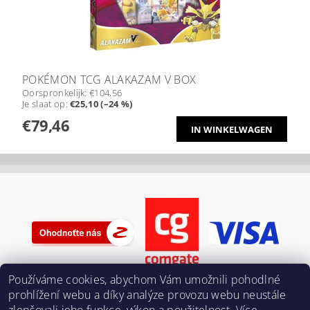
POKÉMON TCG ALAKAZAM V BOX
Oorspronkelijk:
€104,56
Je slaat op
:
€25,10 (–24 %)
€79,46
Používáme cookies, abychom Vám umožnili pohodlné
prohlížení webu a díky analýze provozu webu neustále