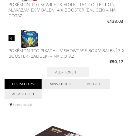
POKÉMON TCG SCARLET & VIOLET 151 COLLECTION -
ALAKAZAM EX V BALENÍ 4 X BOOSTER (BALÍČEK)
–
NA
DOTAZ
€138,03
3.
POKÉMON TCG PIKACHU V SHOWCASE BOX V BALENÍ 3 X
BOOSTER (BALÍČEK)
–
NA DOTAZ
€50,17
MEER TONEN
BESTSELLERS
MINST DUUR
DUURSTE
ALFABETISCH
9
items totaal