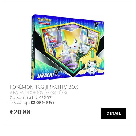
POKÉMON TCG JIRACHI V BOX
V BALENÍ 4 X BOOSTER (BALÍČEK)
Oorspronkelijk:
€22,97
Je slaat op
:
€2,09 (–9 %)
€20,88
DETAIL