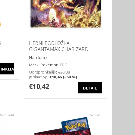
S
HERNÍ PODLOŽKA
GIGANTAMAX CHARIZARD
Na dotaz
Merk:
Pokémon TCG
Oorspronkelijk:
€20,88
Je slaat op
:
€10,46 (–50 %)
€10,42
DETAIL
Code:
1480
Code:
691