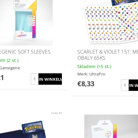
GENIC SOFT SLEEVES
SCARLET & VIOLET 151: 
OBALY 65KS
dem
(2 st.)
Skladem
(>5 st.)
Gamegenic
Merk:
UltraPro
21
€8,33
Code:
85