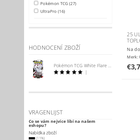
Pokémon TCG
(27)
UltraPro
(16)
25 U
TOPL
HODNOCENÍ ZBOŽÍ
Na do
Merk:
€3,
Pokémon TCG White Flare Booster
|
VRAGENLIJST
Co se vám nejvíce líbí na našem
eshopu?
Nabídka zboží
(11%)