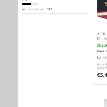
(22%)
Aantal stemmen:
146
ALBU
MUN
Skla
Merk:
Lehké
Oorspr
Je slaa
€5,