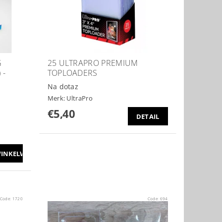
G
25 ULTRAPRO PREMIUM
 -
TOPLOADERS
Na dotaz
Merk:
UltraPro
€5,40
DETAIL
Code:
1720
Code:
694