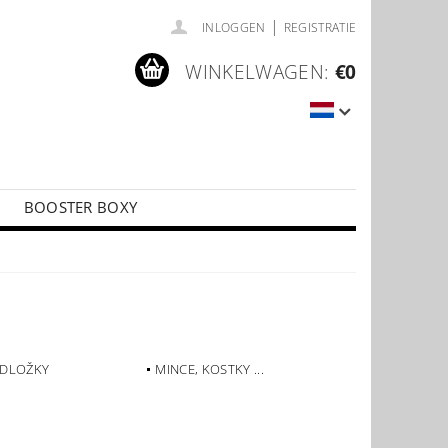
|
INLOGGEN
REGISTRATIE
WINKELWAGEN:
€0
BOOSTER BOXY
LÍČKY
PŘÍSLUŠENSTVÍ KE KARTÁM
ODLOŽKY
MINCE, KOSTKY ...