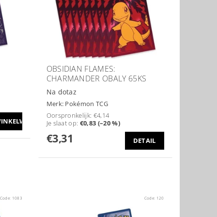
U
OBSIDIAN FLAMES:
CHARMANDER OBALY 65KS
Na dotaz
Merk:
Pokémon TCG
Oorspronkelijk:
€4,14
Je slaat op
:
€0,83 (–20 %)
€3,31
DETAIL
Code:
1083
Code:
120