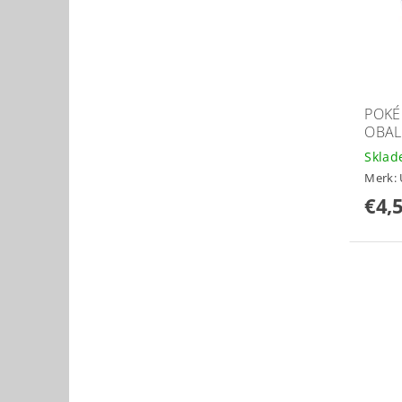
POK
OBAL
Skla
Merk:
€4,