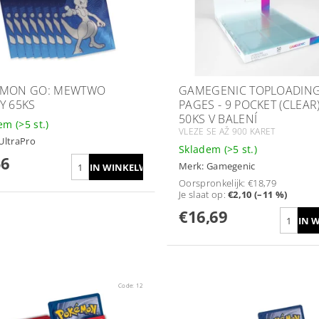
ÉMON GO: MEWTWO
GAMEGENIC TOPLOADIN
Y 65KS
PAGES - 9 POCKET (CLEAR)
50KS V BALENÍ
dem
(>5 st.)
VLEZE SE AŽ 900 KARET
UltraPro
Skladem
(>5 st.)
56
Merk:
Gamegenic
Oorspronkelijk:
€18,79
Je slaat op
:
€2,10 (–11 %)
€16,69
Code:
12