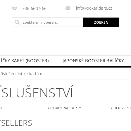
info@pokeriders.cz
736 660 566
LÍČKY KARET (BOOSTER)
JAPONSKÉ BOOSTER BALÍČKY
LECHOVÉ KRABIČKY
POKÉMON KARTY
HOTOVÉ BA
říslušenství ke kartám
KAZ
SOUTĚŽE A AKCE
MIJN BESTELLING
ÍSLUŠENSTVÍ
Y
OBALY NA KARTY
HERNÍ P
TSELLERS