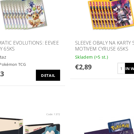
MATIC EVOLUTIONS: EEVEE
SLEEVE OBALY NA KARTY 
Y 65KS
MOTIVEM CYRUSE 65KS
taz
Skladem
(>5 st.)
Pokémon TCG
€2,89
23
DETAIL
Code:
1372