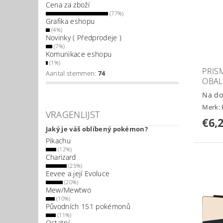
Cena za zboží
(77%)
Grafika eshopu
(4%)
Novinky ( Předprodeje )
(7%)
Komunikace eshopu
(1%)
PRIS
Aantal stemmen:
74
OBAL
Na do
Merk:
VRAGENLIJST
€6,
Jaký je váš oblíbený pokémon?
Pikachu
(12%)
Charizard
(25%)
Eevee a její Evoluce
(20%)
Mew/Mewtwo
(10%)
Původních 151 pokémonů
(11%)
Ostatní