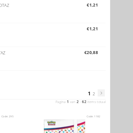
€1,21
OTAZ
€1,21
€20,88
TAZ
1
2
1
2
62
Pagina
van
-
items totaal
Code:
295
Code:
1182