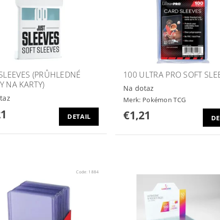
 SLEEVES (PRŮHLEDNÉ
100 ULTRA PRO SOFT SLE
Y NA KARTY)
Na dotaz
taz
Merk:
Pokémon TCG
21
€1,21
DETAIL
DE
Code:
1884