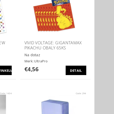
MEW
VIVID VOLTAGE: GIGANTAMAX
PIKACHU OBALY 65KS
Na dotaz
Merk:
UltraPro
€4,56
DETAIL
Code:
1434
Code:
294