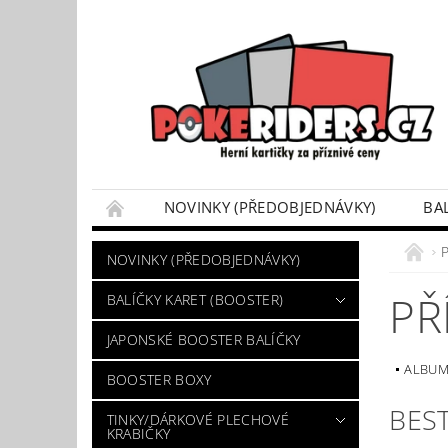
NOVINKY (PŘEDOBJEDNÁVKY)
BA
POKÉMON BOX SETY
TINKY/DÁRKOVÉ P
P
NOVINKY (PŘEDOBJEDNÁVKY)
VÝKUP POKÉMON KARET
DÁRKOVÝ POU
PŘ
BALÍČKY KARET (BOOSTER)
JAPONSKÉ BOOSTER BALÍČKY
ALBUM
BOOSTER BOXY
BES
TINKY/DÁRKOVÉ PLECHOVÉ
KRABIČKY