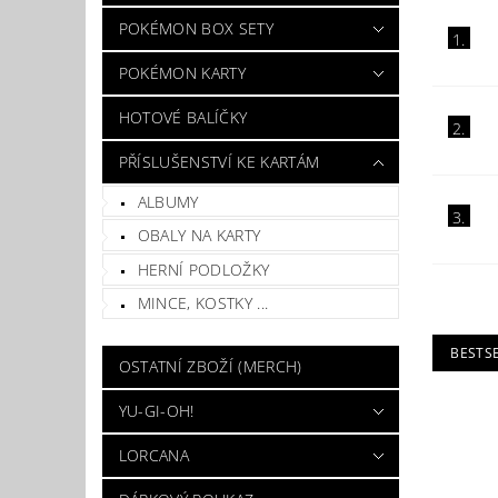
POKÉMON BOX SETY
1.
POKÉMON KARTY
HOTOVÉ BALÍČKY
2.
PŘÍSLUŠENSTVÍ KE KARTÁM
ALBUMY
3.
OBALY NA KARTY
HERNÍ PODLOŽKY
MINCE, KOSTKY ...
BESTS
OSTATNÍ ZBOŽÍ (MERCH)
YU-GI-OH!
LORCANA