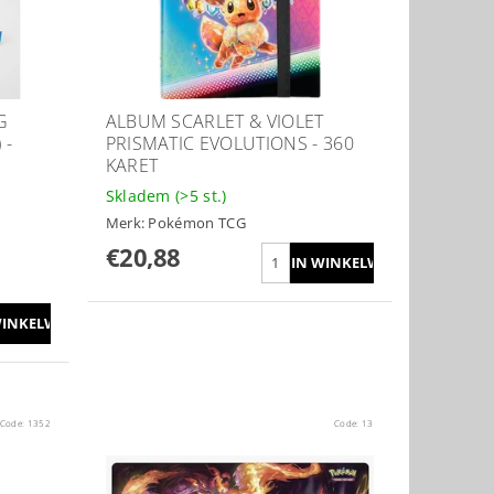
G
ALBUM SCARLET & VIOLET
 -
PRISMATIC EVOLUTIONS - 360
KARET
Skladem
(>5 st.)
Merk:
Pokémon TCG
€20,88
Code:
1352
Code:
13