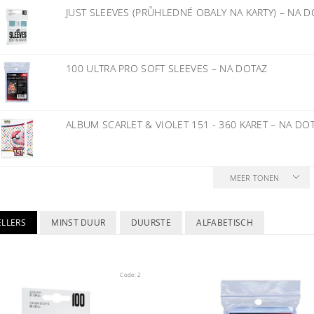
JUST SLEEVES (PRŮHLEDNÉ OBALY NA KARTY)
–
NA D
100 ULTRA PRO SOFT SLEEVES
–
NA DOTAZ
ALBUM SCARLET & VIOLET 151 - 360 KARET
–
NA DO
MEER TONEN
ELLERS
MINST DUUR
DUURSTE
ALFABETISCH
Code:
2