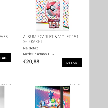
EVES
ALBUM SCARLET & VIOLET 151 -
360 KARET
Na dotaz
Merk:
Pokémon TCG
TAIL
€20,88
DETAIL
Code:
1257
Code:
1972