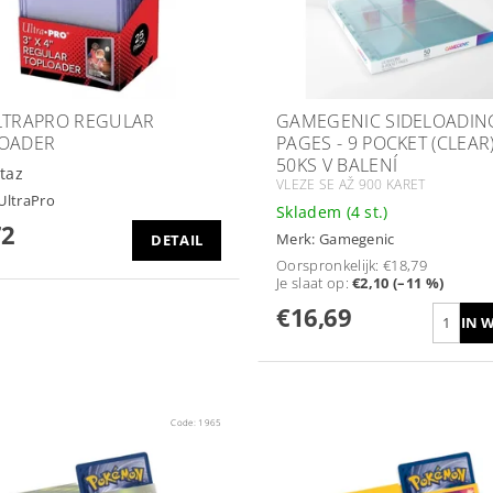
LTRAPRO REGULAR
GAMEGENIC SIDELOADIN
OADER
PAGES - 9 POCKET (CLEAR)
50KS V BALENÍ
taz
VLEZE SE AŽ 900 KARET
UltraPro
Skladem
(4 st.)
72
Merk:
Gamegenic
DETAIL
Oorspronkelijk:
€18,79
Je slaat op
:
€2,10 (–11 %)
€16,69
Code:
1965