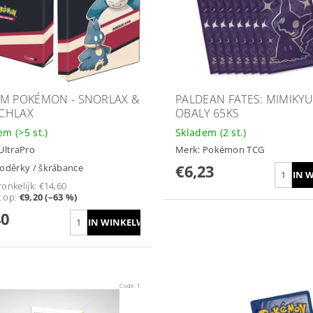
M POKÉMON - SNORLAX &
PALDEAN FATES: MIMIKY
CHLAX
OBALY 65KS
dem
(>5 st.)
Skladem
(2 st.)
UltraPro
Merk:
Pokémon TCG
€6,23
 oděrky / škrábance
onkelijk:
€14,60
t op
:
€9,20 (–63 %)
40
Code:
1