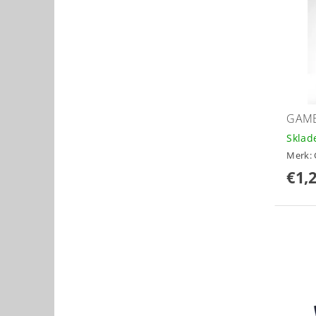
GAME
Skla
Merk:
€1,