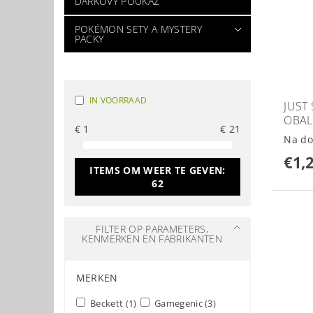
DÁRKOVÝ POUKAZ
POKÉMON SETY A MYSTERY
PACKY
IN VOORRAAD
JUST
OBAL
€
1
€
21
Na do
€1,
ITEMS OM WEER TE GEVEN:
62
FILTER OP PARAMETERS,
KENMERKEN EN FABRIKANTEN
MERKEN
Beckett
(1)
Gamegenic
(3)