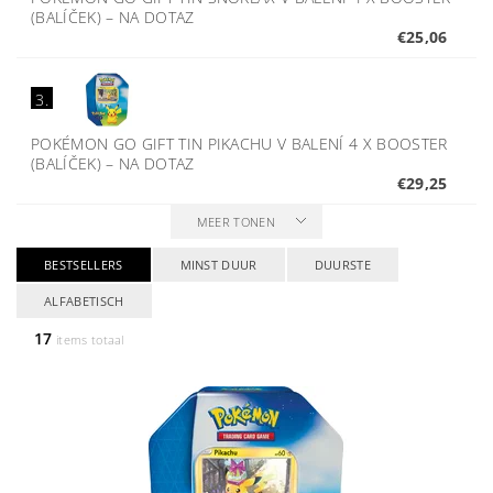
(BALÍČEK)
–
NA DOTAZ
€25,06
3.
POKÉMON GO GIFT TIN PIKACHU V BALENÍ 4 X BOOSTER
(BALÍČEK)
–
NA DOTAZ
€29,25
MEER TONEN
BESTSELLERS
MINST DUUR
DUURSTE
ALFABETISCH
17
items totaal