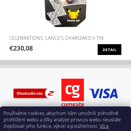
CELEBRATIONS: LANCE'S CHARIZARD V TIN
€230,08
DETAIL
Používáme cookies, abychom Vám umožnili pohodlné
prohlížení webu a díky analýze provozu webu neustále
zlepšovali jeho funkce, výkon a použitelnost.
Více