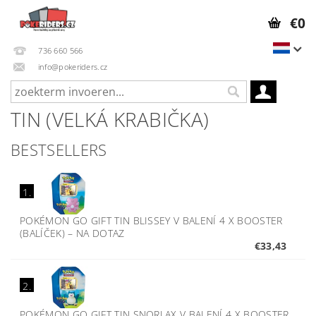
€0
736 660 566
info@pokeriders.cz
TIN (VELKÁ KRABIČKA)
BESTSELLERS
1.
POKÉMON GO GIFT TIN BLISSEY V BALENÍ 4 X BOOSTER
(BALÍČEK)
–
NA DOTAZ
€33,43
2.
POKÉMON GO GIFT TIN SNORLAX V BALENÍ 4 X BOOSTER