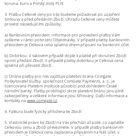
koruna, Euro a Polský zlotý PLN
3. Platbu Celkové ceny po Vás budeme požadovat po uzavření
Smlouvy a před předáním Zboží. Úhradu Celkové ceny můžete
provést následujícími způsoby:
a) Bankovním převodem. Informace pro provedení platby Vám
zašleme v rámci potvrzení Objednávky. V případě platby bankovním
převodem je Celková cena splatná
dnem připsaní na bankovní účet.
b) Dobírkou. V takovém případě dojde k platbě při doručení Zboží
oproti předání Zboží. V případě platby dobírkou je Celková cena
splatná při převzetí Zboží.
c) Online platby pro nás zajišťuje platební brána Comgate.
Poskytovatel služby, společnost ComGate Payments, a. s., je
licencovaná Platební instituce působící pod dohledem České
národní banky. Platby probíhající skrze platební bránu jsou plně
zabezpečeny a veškeré informace jsou šifrovány. Další informace a
kontakty na
www.comgate.cz
.
4. Faktura bude fyzicky přiložena ke Zboží.
5. Vlastnické právo ke Zboží na Vás přechází až poté, co zaplatíte
Celkovou cenu a Zboží převezmete. V případě platby bankovním
převodem je Celková cena zaplacena připsáním na Náš účet, v