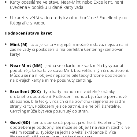
Karty odesíláme ve stavu Near-Mint nebo Excellent, není li
uvedena v popisku u dané karty vada
U karet s větší vadou tedy kvalitou horší než Excellent jsou
fotografie s vadou
Hodnocení stavu karet
Mint (M)
- toto je karta v nejlepším možném stavu, nejsou na ní
žádné vady či poškození a má perfektní
Centering (centrování
karty).
Near Mint (NM)
- jedná se o kartu bez vad, měla by vypadát
podobně jako karta ve stavu Mint, bez větších rýh či opotřebení.
Můžou se na ní objevit nepatrné bílé tečky drobné opotřebení
na okrajích karty a mírně posunutý centring.
Excellent (EXC)
- tyto karty mohou mít viditelné známky
drobného opotřebení. Poškození mohou být různé povrchové
škrábance, bílé tečky v rozích či na povrchu (zejména ze zadní
strany karty). Poškození je sice patrné, ale ne příliš zřetelné.
Centring může být více posunutý do stran.
Good (GD)
- tento stav se dá popsat jako horší Excellent. Typ
opotřebení je podobný, ale může se objevit na více místech či ve
větším rozsahu. Typicky se jedná o větší škrábance či více