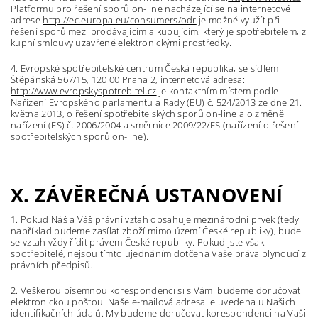
Platformu pro řešení sporů on-line nacházející se na internetové
adrese
http://ec.europa.eu/consumers/odr
je možné využít při
řešení sporů mezi prodávajícím a kupujícím, který je spotřebitelem, z
kupní smlouvy uzavřené elektronickými prostředky.
4. Evropské spotřebitelské centrum Česká republika, se sídlem
Štěpánská 567/15, 120 00 Praha 2, internetová adresa:
http://www.evropskyspotrebitel.cz
je kontaktním místem podle
Nařízení Evropského parlamentu a Rady (EU) č. 524/2013 ze dne 21.
května 2013, o řešení spotřebitelských sporů on-line a o změně
nařízení (ES) č. 2006/2004 a směrnice 2009/22/ES (nařízení o řešení
spotřebitelských sporů on-line).
X. ZÁVĚREČNÁ USTANOVENÍ
1. Pokud Náš a Váš právní vztah obsahuje mezinárodní prvek (tedy
například budeme zasílat zboží mimo území České republiky), bude
se vztah vždy řídit právem České republiky. Pokud jste však
spotřebitelé, nejsou tímto ujednáním dotčena Vaše práva plynoucí z
právních předpisů.
2. Veškerou písemnou korespondenci si s Vámi budeme doručovat
elektronickou poštou. Naše e-mailová adresa je uvedena u Našich
identifikačních údajů. My budeme doručovat korespondenci na Vaši