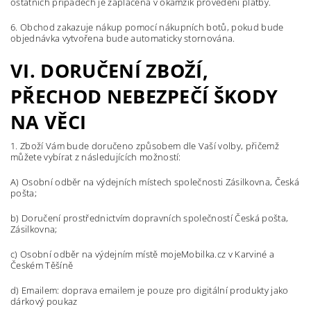
ostatních případech je zaplacena v okamžik provedení platby.
6. Obchod zakazuje nákup pomocí nákupních botů, pokud bude
objednávka vytvořena bude automaticky stornována.
VI. DORUČENÍ ZBOŽÍ,
PŘECHOD NEBEZPEČÍ ŠKODY
NA VĚCI
1. Zboží Vám bude doručeno způsobem dle Vaší volby, přičemž
můžete vybírat z následujících možností:
A) Osobní odběr na výdejních místech společnosti Zásilkovna, Česká
pošta;
b) Doručení prostřednictvím dopravních společností Česká pošta,
Zásilkovna;
c) Osobní odběr na výdejním místě mojeMobilka.cz v Karviné a
Českém Těšíně
d) Emailem: doprava emailem je pouze pro digitální produkty jako
dárkový poukaz