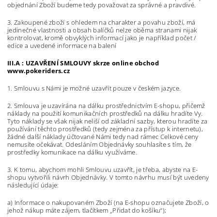
objednání Zboží budeme tedy považovat za správné a pravdivé.
3. Zakoupené zboží s ohledem na charakter a povahu zboží, má
jedinečné vlastnosti a obsah balíčků nelze oběma stranami nijak
kontrolovat, kromě obvyklých informací jako je například počet /
edice a uvedené informace na balení
III.A : UZAVŘENÍ SMLOUVY skrze online obchod
www.pokeriders.cz
1. Smlouvu s Námi je možné uzavřít pouze v českém jazyce.
2. Smlouva je uzavírána na dálku prostřednictvím E-shopu, přičemž
náklady na použití komunikačních prostředků na dálku hradíte Vy.
Tyto náklady se však nijak neliší od základní sazby, kterou hradíte za
používání těchto prostředků (tedy zejména za přístup k internetu),
žádné další náklady účtované Námi tedy nad rámec Celkové ceny
nemusíte očekávat. Odesláním Objednávky souhlasíte s tím, že
prostředky komunikace na dálku využíváme.
3. K tomu, abychom mohli Smlouvu uzavřít, je třeba, abyste na E-
shopu vytvořili návrh Objednávky. V tomto návrhu musí být uvedeny
následující údaje:
a) Informace o nakupovaném Zboží (na E-shopu označujete Zboží, o
jehož nákup máte zájem, tlačítkem „Přidat do košíku“);