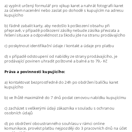
a) vyplnit určený formulář pro výkup karet a nahrát fotografii karet
za účelem nacenění nebo zaslat po dohodě s kupujícím na adresu
kupujícího
b) řádně zabalit karty, aby nedošlo k poškození obsahu při
přepravě, v případě poškození zásilky nebude zásilka převzata a
řešení situace a odpovědnost za škodu jde na stranu prodávajícího
c) poskytnout identifikační údaje / kontakt a údaje pro platbu
d) v případě odstoupení od nabídky ze strany prodávajícího, je
prodávající povinen uhradit poštovné a balné a to 79,- Kč
Práva a povinnosti kupujícího:
a) kontaktovat bezprostředně do 24h po obdržení balíčku karet
kupujícího
b) ve lhůtě maximálně do 7 dnů podat cenovou nabídku kupujícímu
c) zacházet s veškerými údaji zákazníka v souladu s ochranou
osobních údajů
d) po obdržení oboustranného souhlasu v rámci online
komunikace, provést platbu nejpozději do 3 pracovních dnů na účet