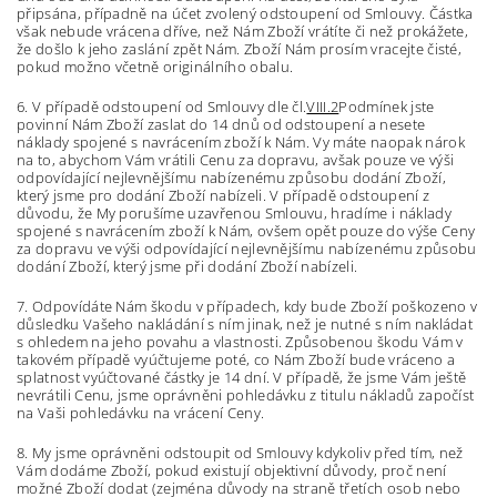
připsána, případně na účet zvolený odstoupení od Smlouvy. Částka
však nebude vrácena dříve, než Nám Zboží vrátíte či než prokážete,
že došlo k jeho zaslání zpět Nám. Zboží Nám prosím vracejte čisté,
pokud možno včetně originálního obalu.
6. V případě odstoupení od Smlouvy dle čl.
VIII.2
Podmínek jste
povinní Nám Zboží zaslat do 14 dnů od odstoupení a nesete
náklady spojené s navrácením zboží k Nám. Vy máte naopak nárok
na to, abychom Vám vrátili Cenu za dopravu, avšak pouze ve výši
odpovídající nejlevnějšímu nabízenému způsobu dodání Zboží,
který jsme pro dodání Zboží nabízeli. V případě odstoupení z
důvodu, že My porušíme uzavřenou Smlouvu, hradíme i náklady
spojené s navrácením zboží k Nám, ovšem opět pouze do výše Ceny
za dopravu ve výši odpovídající nejlevnějšímu nabízenému způsobu
dodání Zboží, který jsme při dodání Zboží nabízeli.
7. Odpovídáte Nám škodu v případech, kdy bude Zboží poškozeno v
důsledku Vašeho nakládání s ním jinak, než je nutné s ním nakládat
s ohledem na jeho povahu a vlastnosti. Způsobenou škodu Vám v
takovém případě vyúčtujeme poté, co Nám Zboží bude vráceno a
splatnost vyúčtované částky je 14 dní. V případě, že jsme Vám ještě
nevrátili Cenu, jsme oprávněni pohledávku z titulu nákladů započíst
na Vaši pohledávku na vrácení Ceny.
8. My jsme oprávněni odstoupit od Smlouvy kdykoliv před tím, než
Vám dodáme Zboží, pokud existují objektivní důvody, proč není
možné Zboží dodat (zejména důvody na straně třetích osob nebo