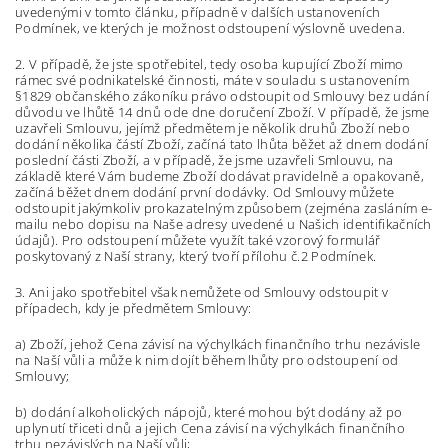
uvedenými v tomto článku, případně v dalších ustanoveních
Podmínek, ve kterých je možnost odstoupení výslovně uvedena.
2. V případě, že jste spotřebitel, tedy osoba kupující Zboží mimo
rámec své podnikatelské činnosti, máte v souladu s ustanovením
§1829 občanského zákoníku právo odstoupit od Smlouvy bez udání
důvodu ve lhůtě 14 dnů ode dne doručení Zboží. V případě, že jsme
uzavřeli Smlouvu, jejímž předmětem je několik druhů Zboží nebo
dodání několika částí Zboží, začíná tato lhůta běžet až dnem dodání
poslední části Zboží, a v případě, že jsme uzavřeli Smlouvu, na
základě které Vám budeme Zboží dodávat pravidelně a opakovaně,
začíná běžet dnem dodání první dodávky. Od Smlouvy můžete
odstoupit jakýmkoliv prokazatelným způsobem (zejména zasláním e-
mailu nebo dopisu na Naše adresy uvedené u Našich identifikačních
údajů). Pro odstoupení můžete využít také vzorový formulář
poskytovaný z Naší strany, který tvoří
přílohu č.2
Podmínek.
3. Ani jako spotřebitel však nemůžete od Smlouvy odstoupit v
případech, kdy je předmětem Smlouvy:
a) Zboží, jehož Cena závisí na výchylkách finančního trhu nezávisle
na Naší vůli a může k nim dojít během lhůty pro odstoupení od
Smlouvy;
b) dodání alkoholických nápojů, které mohou být dodány až po
uplynutí třiceti dnů a jejich Cena závisí na výchylkách finančního
trhu nezávislých na Naší vůli;