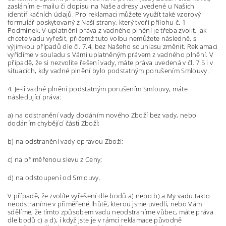
zasláním e-mailu či dopisu na Naše adresy uvedené u Našich
identifikačních údajů. Pro reklamaci můžete využít také vzorový
formulář poskytovaný z Naší strany, který tvoří
přílohu č. 1
Podmínek
. V uplatnění práva z vadného plnění je třeba zvolit, jak
chcete vadu vyřešit, přičemž tuto volbu nemůžete následně, s
výjimkou případů dle čl. 7.4, bez Našeho souhlasu změnit. Reklamaci
vyřídíme v souladu s Vámi uplatněným právem z vadného plnění. V
případě, že si nezvolíte řešení vady, máte práva uvedená v čl. 7.5 i v
situacích, kdy vadné plnění bylo podstatným porušením Smlouvy.
4. Je-li vadné plnění podstatným porušením Smlouvy, máte
následující práva:
a) na odstranění vady dodáním nového Zboží bez vady, nebo
dodáním chybějící části Zboží;
b) na odstranění vady opravou Zboží;
c) na přiměřenou slevu z Ceny;
d) na odstoupení od Smlouvy.
V případě, že zvolíte vyřešení dle bodů a) nebo b) a My vadu takto
neodstraníme v přiměřené lhůtě, kterou jsme uvedli, nebo Vám
sdělíme, že tímto způsobem vadu neodstraníme vůbec, máte práva
dle bodů c) a d), i když jste je v rámci reklamace původně