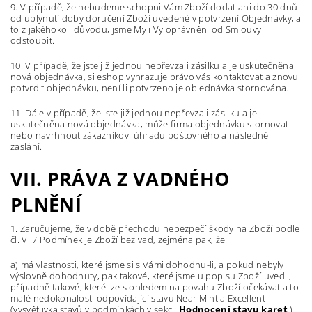
9. V případě, že nebudeme schopni Vám Zboží dodat ani do 30 dnů
od uplynutí doby doručení Zboží uvedené v potvrzení Objednávky, a
to z jakéhokoli důvodu, jsme My i Vy oprávněni od Smlouvy
odstoupit.
10. V případě, že jste již jednou nepřevzali zásilku a je uskutečněna
nová objednávka, si eshop vyhrazuje právo vás kontaktovat a znovu
potvrdit objednávku, není li potvrzeno je objednávka stornována.
11. Dále v případě, že jste již jednou nepřevzali zásilku a je
uskutečněna nová objednávka, může firma objednávku stornovat
nebo navrhnout zákazníkovi úhradu poštovného a následné
zaslání.
VII. PRÁVA Z VADNÉHO
PLNĚNÍ
1. Zaručujeme, že v době přechodu nebezpečí škody na Zboží podle
čl.
VI.7
Podmínek je Zboží bez vad, zejména pak, že:
a) má vlastnosti, které jsme si s Vámi dohodnu-li, a pokud nebyly
výslovně dohodnuty, pak takové, které jsme u popisu Zboží uvedli,
případně takové, které lze s ohledem na povahu Zboží očekávat a to
malé nedokonalosti odpovídající stavu Near Mint a Excellent
(vysvětlivka stavů v podmínkách v sekci:
Hodnocení stavu karet
)