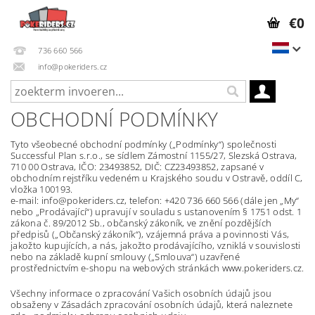
€0
736 660 566
info@pokeriders.cz
OBCHODNÍ PODMÍNKY
Tyto všeobecné obchodní podmínky („Podmínky“) společnosti
Successful Plan s.r.o., se sídlem Zámostní 1155/27, Slezská Ostrava,
710 00 Ostrava, IČO: 23493852, DIČ: CZ23493852, zapsané v
obchodním rejstříku vedeném u Krajského soudu v Ostravě, oddíl C,
vložka 100193.
e-mail:
info@pokeriders.cz,
telefon: +420 736 660 566 (dále jen „My“
nebo „Prodávající“) upravují v souladu s ustanovením § 1751 odst. 1
zákona č. 89/2012 Sb., občanský zákoník, ve znění pozdějších
předpisů („Občanský zákoník“), vzájemná práva a povinnosti Vás,
jakožto kupujících, a nás, jakožto prodávajícího, vzniklá v souvislosti
nebo na základě kupní smlouvy („Smlouva“) uzavřené
prostřednictvím e-shopu na webových stránkách
www.pokeriders.cz.
Všechny informace o zpracování Vašich osobních údajů jsou
obsaženy v Zásadách zpracování osobních údajů, která naleznete