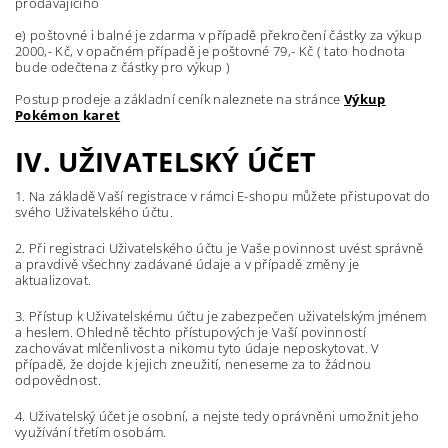
prodávajícího
e) poštovné i balné je zdarma v případě překročení částky za výkup
2000,- Kč, v opačném případě je poštovné 79,- Kč ( tato hodnota
bude odečtena z částky pro výkup )
Postup prodeje a základní ceník naleznete na stránce
Výkup
Pokémon karet
IV. UŽIVATELSKÝ ÚČET
1. Na základě Vaší registrace v rámci E-shopu můžete přistupovat do
svého Uživatelského účtu.
2. Při registraci Uživatelského účtu je Vaše povinnost uvést správně
a pravdivě všechny zadávané údaje a v případě změny je
aktualizovat.
3. Přístup k Uživatelskému účtu je zabezpečen uživatelským jménem
a heslem. Ohledně těchto přístupových je Vaší povinností
zachovávat mlčenlivost a nikomu tyto údaje neposkytovat. V
případě, že dojde k jejich zneužití, neneseme za to žádnou
odpovědnost.
4. Uživatelský účet je osobní, a nejste tedy oprávněni umožnit jeho
využívání třetím osobám.