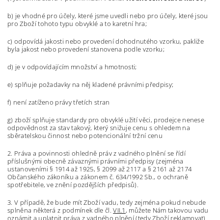
b) je vhodné pro účely, které jsme uvedli nebo pro účely, které jsou
pro Zboží tohoto typu obvyklé a to karetní hra;
c) odpovídá jakosti nebo provedení dohodnutého vzorku, pakliže
byla jakost nebo provedení stanovena podle vzorku;
d) je v odpovídajícím množství a hmotnosti;
e) splňuje požadavky na něj kladené právními předpisy;
f) není zatíženo právy třetích stran
g) zboží splňuje standardy pro obvyklé užití věci, prodejce nenese
odpovědnost za stav takový, který snižuje cenu s ohledem na
sběratelskou činnost nebo potencionální tržní cenu
2. Práva a povinnosti ohledně práv z vadného plnění se řídí
příslušnými obecně závaznými právními předpisy (zejména
ustanoveními § 1914 až 1925, § 2099 až 2117 a § 2161 až 2174
Občanského zákoníku a zákonem č. 634/1992 Sb., o ochraně
spotřebitele, ve znění pozdějších předpisů).
3. V případě, že bude mít Zboží vadu, tedy zejména pokud nebude
splněna některá z podmínek dle čl.
VII.1
, můžete Nám takovou vadu
oznámit a uplatnit práva z vadného plnění (tedy Zboží reklamovat)