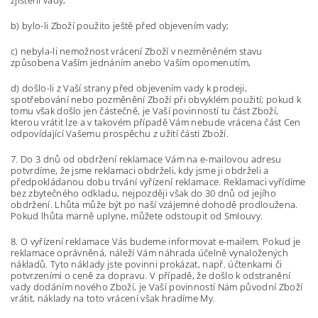
zjištění vady;
b) bylo-li Zboží použito ještě před objevením vady;
c) nebyla-li nemožnost vrácení Zboží v nezměněném stavu
způsobena Vaším jednáním anebo Vaším opomenutím,
d) došlo-li z Vaší strany před objevením vady k prodeji,
spotřebování nebo pozměnění Zboží při obvyklém použití; pokud k
tomu však došlo jen částečně, je Vaší povinností tu část Zboží,
kterou vrátit lze a v takovém případě Vám nebude vrácena část Cen
odpovídající Vašemu prospěchu z užití části Zboží.
7. Do 3 dnů od obdržení reklamace Vám na e-mailovou adresu
potvrdíme, že jsme reklamaci obdrželi, kdy jsme ji obdrželi a
předpokládanou dobu trvání vyřízení reklamace. Reklamaci vyřídíme
bez zbytečného odkladu, nejpozději však do 30 dnů od jejího
obdržení. Lhůta může být po naší vzájemné dohodě prodloužena.
Pokud lhůta marně uplyne, můžete odstoupit od Smlouvy.
8. O vyřízení reklamace Vás budeme informovat e-mailem. Pokud je
reklamace oprávněná, náleží Vám náhrada účelně vynaložených
nákladů. Tyto náklady jste povinni prokázat, např. účtenkami či
potvrzeními o ceně za dopravu. V případě, že došlo k odstranění
vady dodáním nového Zboží, je Vaší povinností Nám původní Zboží
vrátit, náklady na toto vrácení však hradíme My.