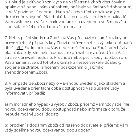
6. Pokud je z důvodů vzniklých na Vaší straně Zboží doručováno
opakovaně nebo jiným způsobem, než bylo ve Smlouvě dohodnuto,
je Vaší povinností nahradit Nám náklady s tímto opakovaným
doručením spojené. Platební údaje pro zaplacení těchto nákladů
Vám zašleme na Vaši e-mailovou adresu uvedenou ve Smlouvě a
jsou splatné 14 dnů od doručení e-mailu.
7. Nebezpeční škody na Zboží na Vás přechází v okamžiku, kdy ho
převezmete. V případě, kdy Zboží nepřevezmete, s výjimkou případů
dle čl.
VI.4
Podmínek, na Vás nebezpečí škody na Zboží přechází v
okamžiku, kdy jste měli možnost ho převzít, ale z důvodů na Vaší
straně k převzetí nedošlo. Přechod nebezpečí škody na Zboží pro
Vás znamená, že od tohoto okamžiku nesete veškeré důsledky
spojené se ztrátou, zničením, poškozením či jakýmkoli
znehodnocením Zboží.
8. V případě, že Zboží nebylo v E-shopu uvedeno jako skladem a
byla uvedena orientační doba dostupnosti Vás budeme vždy
informovat v případě:
a) mimořádného výpadku výroby Zboží, přičemž Vám vždy sdělíme
novou očekávanou dobu dostupnosti nebo informace o tom, že
nebude možné Zboží dodat;
b) prodlení s dodáním Zboží od Našeho dodavatele, přičemž Vám
vždy sdělíme novou očekávanou dobu dodání.