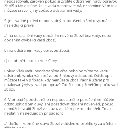
nepožadovali. Zároveň pokud si zvolíte odstranění vady opravou
Zboží a My zjistíme, že je vada neopravitelná, oznámíme Vám to a
můžete si zvolit jiný způsob odstranění vady.
5. Je-li vadné plnění nepodstatným porušením Smlouvy, máte
následující práva:
a) na odstranění vady dodáním nového Zboží bez vady, nebo
dodáním chybějící části Zboží;
b) na odstranění vady opravou Zboží;
c) na přiměřenou slevu z Ceny.
Pokud však vadu neodstraníme včas nebo odmítneme vadu
odstranit, vzniká Vám právo od Smlouvy odstoupit. Odstoupit
můžete také v případě, kdy nemůžete Zboží řádně užívat pro
opakovaný výskyt vad po opravě Zboží nebo při větším počtu vad
Zboží.
6. V případě podstatného i nepodstatného porušení nemůžete
odstoupit od Smlouvy, ani požadovat dodání nové věci, pokud
nemůžete vrátit Zboží ve stavu, v jakém jste ho obdrželi. To ale
neplatí v následujících případech:
a) došlo-li ke změně stavu Zboží v důsledku prohlídky za účelem