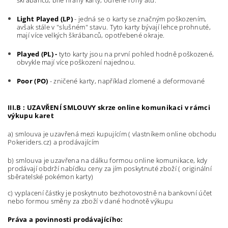
škrábanců, bílé hrany karty, odřené rohy atd.
Light Played (LP)
- jedná se o karty se značným poškozením,
avšak stále v "slušném" stavu. Tyto karty bývají lehce prohnuté,
mají více velkých škrábanců, opotřebené okraje.
Played (PL) -
tyto karty jsou na první pohled hodně poškozené,
obvykle mají více poškození najednou.
Poor (PO)
- zničené karty, například zlomené a deformované
III.B : UZAVŘENÍ SMLOUVY skrze online komunikaci v rámci
výkupu karet
a) smlouva je uzavřená mezi kupujícím ( vlastníkem online obchodu
Pokeriders.cz) a prodávajícím
b) smlouva je uzavřena na dálku formou online komunikace, kdy
prodávají obdrží nabídku ceny za jím poskytnuté zboží ( originální
sběratelské pokémon karty)
c) vyplacení částky je poskytnuto bezhotovostně na bankovní účet
nebo formou směny za zboží v dané hodnotě výkupu
Práva a povinnosti prodávajícího: