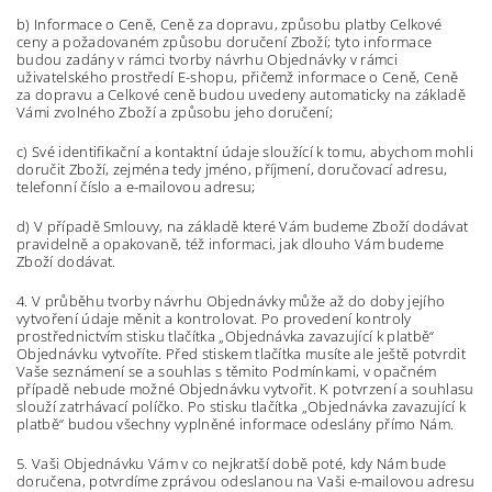
b) Informace o Ceně, Ceně za dopravu, způsobu platby Celkové
ceny a požadovaném způsobu doručení Zboží; tyto informace
budou zadány v rámci tvorby návrhu Objednávky v rámci
uživatelského prostředí E-shopu, přičemž informace o Ceně, Ceně
za dopravu a Celkové ceně budou uvedeny automaticky na základě
Vámi zvolného Zboží a způsobu jeho doručení;
c) Své identifikační a kontaktní údaje sloužící k tomu, abychom mohli
doručit Zboží, zejména tedy jméno, příjmení, doručovací adresu,
telefonní číslo a e-mailovou adresu;
d) V případě Smlouvy, na základě které Vám budeme Zboží dodávat
pravidelně a opakovaně, též informaci, jak dlouho Vám budeme
Zboží dodávat.
4. V průběhu tvorby návrhu Objednávky může až do doby jejího
vytvoření údaje měnit a kontrolovat. Po provedení kontroly
prostřednictvím stisku tlačítka „Objednávka zavazující k platbě“
Objednávku vytvoříte. Před stiskem tlačítka musíte ale ještě potvrdit
Vaše seznámení se a souhlas s těmito Podmínkami, v opačném
případě nebude možné Objednávku vytvořit. K potvrzení a souhlasu
slouží zatrhávací políčko. Po stisku tlačítka „Objednávka zavazující k
platbě“ budou všechny vyplněné informace odeslány přímo Nám.
5. Vaši Objednávku Vám v co nejkratší době poté, kdy Nám bude
doručena, potvrdíme zprávou odeslanou na Vaši e-mailovou adresu