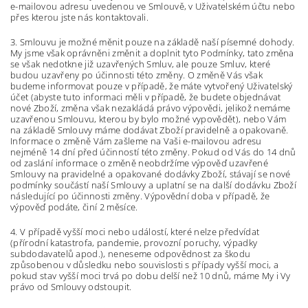
e-mailovou adresu uvedenou ve Smlouvě, v Uživatelském účtu nebo
přes kterou jste nás kontaktovali.
3. Smlouvu je možné měnit pouze na základě naší písemné dohody.
My jsme však oprávněni změnit a doplnit tyto Podmínky, tato změna
se však nedotkne již uzavřených Smluv, ale pouze Smluv, které
budou uzavřeny po účinnosti této změny. O změně Vás však
budeme informovat pouze v případě, že máte vytvořený Uživatelský
účet (abyste tuto informaci měli v případě, že budete objednávat
nové Zboží, změna však nezakládá právo výpovědi, jelikož nemáme
uzavřenou Smlouvu, kterou by bylo možné vypovědět), nebo Vám
na základě Smlouvy máme dodávat Zboží pravidelně a opakovaně.
Informace o změně Vám zašleme na Vaši e-mailovou adresu
nejméně 14 dní před účinností této změny. Pokud od Vás do 14 dnů
od zaslání informace o změně neobdržíme výpověď uzavřené
Smlouvy na pravidelné a opakované dodávky Zboží, stávají se nové
podmínky součástí naší Smlouvy a uplatní se na další dodávku Zboží
následující po účinnosti změny. Výpovědní doba v případě, že
výpověď podáte, činí 2 měsíce.
4. V případě vyšší moci nebo událostí, které nelze předvídat
(přírodní katastrofa, pandemie, provozní poruchy, výpadky
subdodavatelů apod.), neneseme odpovědnost za škodu
způsobenou v důsledku nebo souvislosti s případy vyšší moci, a
pokud stav vyšší moci trvá po dobu delší než 10 dnů, máme My i Vy
právo od Smlouvy odstoupit.