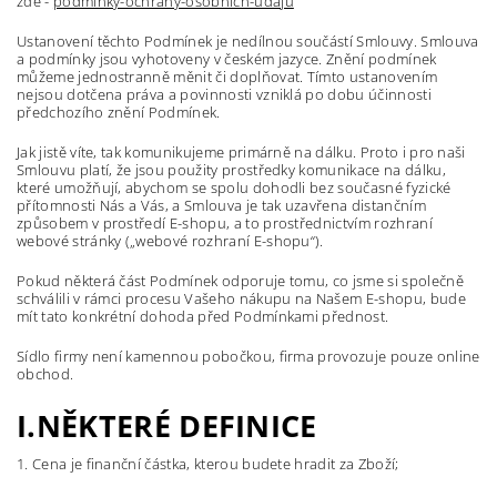
zde -
podminky-ochrany-osobnich-udaju
Ustanovení těchto Podmínek je nedílnou součástí Smlouvy. Smlouva
a podmínky jsou vyhotoveny v českém jazyce. Znění podmínek
můžeme jednostranně měnit či doplňovat. Tímto ustanovením
nejsou dotčena práva a povinnosti vzniklá po dobu účinnosti
předchozího znění Podmínek.
Jak jistě víte, tak komunikujeme primárně na dálku. Proto i pro naši
Smlouvu platí, že jsou použity prostředky komunikace na dálku,
které umožňují, abychom se spolu dohodli bez současné fyzické
přítomnosti Nás a Vás, a Smlouva je tak uzavřena distančním
způsobem v prostředí E-shopu, a to prostřednictvím rozhraní
webové stránky („
webové rozhraní E-shopu
“).
Pokud některá část Podmínek odporuje tomu, co jsme si společně
schválili v rámci procesu Vašeho nákupu na Našem E-shopu, bude
mít tato konkrétní dohoda před Podmínkami přednost.
Sídlo firmy není kamennou pobočkou, firma provozuje pouze online
obchod.
I.NĚKTERÉ DEFINICE
1. Cena
je finanční částka, kterou budete hradit za Zboží;