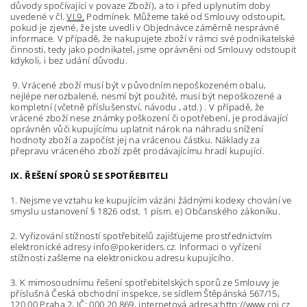
důvody spočívající v povaze Zboží), a to i před uplynutím doby
uvedené v čl.
VI.9.
Podmínek. Můžeme také od Smlouvy odstoupit,
pokud je zjevné, že jste uvedli v Objednávce záměrně nesprávné
informace. V případě, že nakupujete zboží v rámci své podnikatelské
činnosti, tedy jako podnikatel, jsme oprávněni od Smlouvy odstoupit
kdykoli, i bez udání důvodu.
9. Vrácené zboží musí být v původním nepoškozeném obalu,
nejlépe nerozbalené, nesmí být použité, musí být nepoškozené a
kompletní (včetně příslušenství, návodu , atd.) . V případě, že
vrácené zboží nese známky poškození či opotřebení, je prodávající
oprávněn vůči kupujícímu uplatnit nárok na náhradu snížení
hodnoty zboží a započíst jej na vrácenou částku. Náklady za
přepravu vráceného zboží zpět prodávajícímu hradí kupující.
IX. ŘEŠENÍ SPORŮ SE SPOTŘEBITELI
1. Nejsme ve vztahu ke kupujícím vázáni žádnými kodexy chování ve
smyslu ustanovení § 1826 odst. 1 písm. e) Občanského zákoníku.
2. Vyřizování stížností spotřebitelů zajišťujeme prostřednictvím
elektronické adresy info@pokeriders.cz. Informaci o vyřízení
stížnosti zašleme na elektronickou adresu kupujícího.
3. K mimosoudnímu řešení spotřebitelských sporů ze Smlouvy je
příslušná Česká obchodní inspekce, se sídlem Štěpánská 567/15,
120 00 Praha 2, IČ: 000 20 869, internetová adresa:
http://www.coi.cz
.