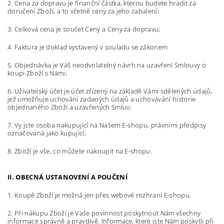
2. Cena za dopravu
je finanční částka, kterou budete hradit za
doručení Zboží, a to včetně ceny za jeho zabalení;
3. Celková cena
je součet Ceny a Ceny za dopravu;
4
. Faktura
je doklad vystavený v souladu se zákonem
5
. Objednávka
je Váš neodvolatelný návrh na uzavření Smlouvy o
koupi Zboží s Námi;
6
. Uživatelský účet
je účet zřízený na základě Vámi sdělených údajů,
jež umožňuje uchování zadaných údajů a uchovávání historie
objednaného Zboží a uzavřených Smluv;
7
. Vy
jste osoba nakupující na Našem E-shopu, právními předpisy
označovaná jako kupující;
8
. Zboží
je vše, co můžete nakoupit na E-shopu.
II. OBECNÁ USTANOVENÍ A POUČENÍ
1. Koupě Zboží je možná jen přes webové rozhraní E-shopu.
2. Při nákupu Zboží je Vaše povinnost poskytnout Nám všechny
informace správně a pravdivě. Informace, které jste Nám poskytli při