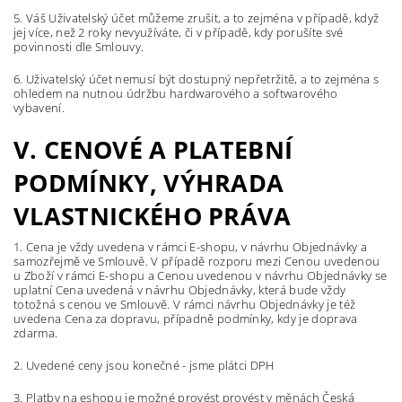
5. Váš Uživatelský účet můžeme zrušit, a to zejména v případě, když
jej více, než 2 roky
nevyužíváte, či v případě, kdy porušíte své
povinnosti dle Smlouvy.
6. Uživatelský účet nemusí být dostupný nepřetržitě, a to zejména s
ohledem na nutnou údržbu hardwarového a softwarového
vybavení.
V. CENOVÉ A PLATEBNÍ
PODMÍNKY, VÝHRADA
VLASTNICKÉHO PRÁVA
1. Cena je vždy uvedena v rámci E-shopu, v návrhu Objednávky a
samozřejmě ve Smlouvě. V případě rozporu mezi Cenou uvedenou
u Zboží v rámci E-shopu a Cenou uvedenou v návrhu Objednávky se
uplatní Cena uvedená v návrhu Objednávky, která bude vždy
totožná s cenou ve Smlouvě. V rámci návrhu Objednávky je též
uvedena Cena za dopravu, případně podmínky, kdy je doprava
zdarma.
2. Uvedené ceny jsou konečné - jsme plátci DPH
3. Platby na eshopu je možné provést provést v měnách Česká