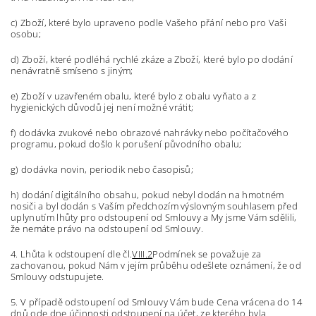
c) Zboží, které bylo upraveno podle Vašeho přání nebo pro Vaši
osobu;
d) Zboží, které podléhá rychlé zkáze a Zboží, které bylo po dodání
nenávratně smíseno s jiným;
e) Zboží v uzavřeném obalu, které bylo z obalu vyňato a z
hygienických důvodů jej není možné vrátit;
f) dodávka zvukové nebo obrazové nahrávky nebo počítačového
programu, pokud došlo k porušení původního obalu;
g) dodávka novin, periodik nebo časopisů;
h) dodání digitálního obsahu, pokud nebyl dodán na hmotném
nosiči a byl dodán s Vaším předchozím výslovným souhlasem před
uplynutím lhůty pro odstoupení od Smlouvy a My jsme Vám sdělili,
že nemáte právo na odstoupení od Smlouvy.
4. Lhůta k odstoupení dle čl.
VIII.2
Podmínek se považuje za
zachovanou, pokud Nám v jejím průběhu odešlete oznámení, že od
Smlouvy odstupujete.
5. V případě odstoupení od Smlouvy Vám bude Cena vrácena do 14
dnů ode dne účinnosti odstoupení na účet, ze kterého byla