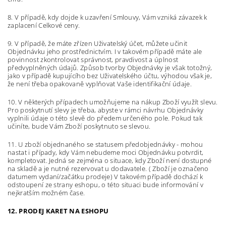
8. V případě, kdy dojde k uzavření Smlouvy, Vám vzniká závazek k
zaplacení Celkové ceny.
9. V případě, že máte zřízen Uživatelský účet, můžete učinit
Objednávku jeho prostřednictvím. I v takovém případě máte ale
povinnost zkontrolovat správnost, pravdivost a úplnost
předvyplněných údajů. Způsob tvorby Objednávky je však totožný,
jako v případě kupujícího bez Uživatelského účtu, výhodou však je,
že není třeba opakovaně vyplňovat Vaše identifikační údaje.
10. V některých případech umožňujeme na nákup Zboží využít slevu.
Pro poskytnutí slevy je třeba, abyste v rámci návrhu Objednávky
vyplnili údaje o této slevě do předem určeného pole. Pokud tak
učiníte, bude Vám Zboží poskytnuto se slevou.
11. U zboží objednaného se statusem předobjednávky - mohou
nastat i případy, kdy Vám nebudeme moci Objednávku potvrdit,
kompletovat. Jedná se zejména o situace, kdy Zboží není dostupné
na skladě a je nutné rezervovat u dodavatele. ( Zboží je označeno
datumem vydaní/začátku prodeje) V takovém případě dochází k
odstoupení ze strany eshopu, o této situaci bude informování v
nejkratším možném čase.
12.
PRODEJ KARET NA ESHOPU