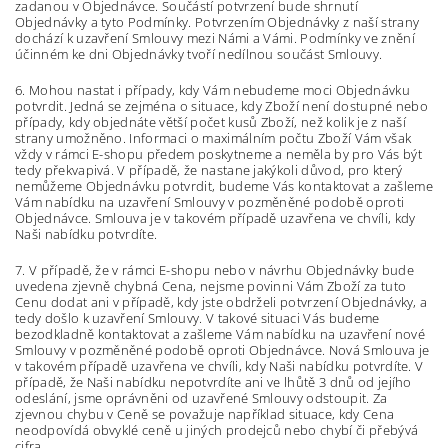
zadanou v Objednávce. Součástí potvrzení bude shrnutí
Objednávky a tyto Podmínky. Potvrzením Objednávky z naší strany
dochází k uzavření Smlouvy mezi Námi a Vámi. Podmínky ve znění
účinném ke dni Objednávky tvoří nedílnou součást Smlouvy.
6. Mohou nastat i případy, kdy Vám nebudeme moci Objednávku
potvrdit. Jedná se zejména o situace, kdy Zboží není dostupné nebo
případy, kdy objednáte větší počet kusů Zboží, než kolik je z naší
strany umožněno. Informaci o maximálním počtu Zboží Vám však
vždy v rámci E-shopu předem poskytneme a neměla by pro Vás být
tedy překvapivá. V případě, že nastane jakýkoli důvod, pro který
nemůžeme Objednávku potvrdit, budeme Vás kontaktovat a zašleme
Vám nabídku na uzavření Smlouvy v pozměněné podobě oproti
Objednávce. Smlouva je v takovém případě uzavřena ve chvíli, kdy
Naši nabídku potvrdíte.
7. V případě, že v rámci E-shopu nebo v návrhu Objednávky bude
uvedena zjevně chybná Cena, nejsme povinni Vám Zboží za tuto
Cenu dodat ani v případě, kdy jste obdrželi potvrzení Objednávky, a
tedy došlo k uzavření Smlouvy. V takové situaci Vás budeme
bezodkladně kontaktovat a zašleme Vám nabídku na uzavření nové
Smlouvy v pozměněné podobě oproti Objednávce. Nová Smlouva je
v takovém případě uzavřena ve chvíli, kdy Naši nabídku potvrdíte. V
případě, že Naši nabídku nepotvrdíte ani ve lhůtě 3 dnů od jejího
odeslání, jsme oprávněni od uzavřené Smlouvy odstoupit. Za
zjevnou chybu v Ceně se považuje například situace, kdy Cena
neodpovídá obvyklé ceně u jiných prodejců nebo chybí či přebývá
cifra.