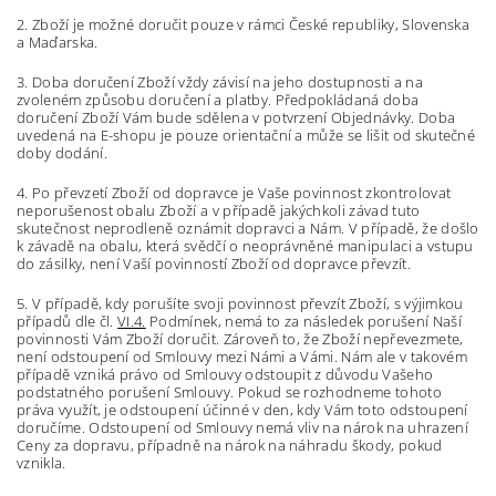
2. Zboží je možné doručit pouze v rámci České republiky, Slovenska
a Maďarska.
3. Doba doručení Zboží vždy závisí na jeho dostupnosti a na
zvoleném způsobu doručení a platby. Předpokládaná doba
doručení Zboží Vám bude sdělena v potvrzení Objednávky. Doba
uvedená na E-shopu je pouze orientační a může se lišit od skutečné
doby dodání.
4. Po převzetí Zboží od dopravce je Vaše povinnost zkontrolovat
neporušenost obalu Zboží a v případě jakýchkoli závad tuto
skutečnost neprodleně oznámit dopravci a Nám. V případě, že došlo
k závadě na obalu, která svědčí o neoprávněné manipulaci a vstupu
do zásilky, není Vaší povinností Zboží od dopravce převzít.
5. V případě, kdy porušíte svoji povinnost převzít Zboží, s výjimkou
případů dle čl.
VI.4.
Podmínek, nemá to za následek porušení Naší
povinnosti Vám Zboží doručit. Zároveň to, že Zboží nepřevezmete,
není odstoupení od Smlouvy mezi Námi a Vámi. Nám ale v takovém
případě vzniká právo od Smlouvy odstoupit z důvodu Vašeho
podstatného porušení Smlouvy. Pokud se rozhodneme tohoto
práva využít, je odstoupení účinné v den, kdy Vám toto odstoupení
doručíme. Odstoupení od Smlouvy nemá vliv na nárok na uhrazení
Ceny za dopravu, případně na nárok na náhradu škody, pokud
vznikla.