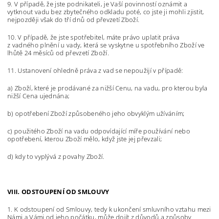
9. V případě, že jste podnikateli, je Vaší povinností oznámit a
vytknout vadu bez zbytečného odkladu poté, co jste ji mohli zjistit,
nejpozději však do tří dnů od převzetí Zboží.
10. V případě, že jste spotřebitel, máte právo uplatit práva
z vadného plnění u vady, která se vyskytne u spotřebního Zboží ve
lhůtě 24 měsíců od převzetí Zboží.
11. Ustanovení ohledně práva z vad se nepoužijí v případě:
a) Zboží, které je prodávané za nižší Cenu, na vadu, pro kterou byla
nižší Cena ujednána;
b) opotřebení Zboží způsobeného jeho obvyklým užíváním;
c) použitého Zboží na vadu odpovídající míře používání nebo
opotřebení, kterou Zboží mělo, když jste jej převzali;
d) kdy to vyplývá z povahy Zboží.
VIII. ODSTOUPENÍ OD SMLOUVY
1. K odstoupení od Smlouvy, tedy k ukončení smluvního vztahu mezi
Námi a Vámi od jeho počátku, může dojít z důvodů a způsoby