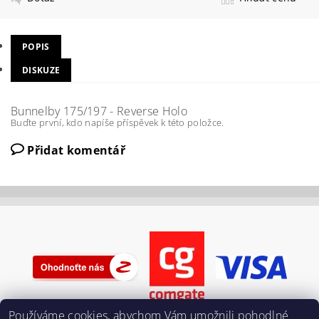
POPIS
DISKUZE
Bunnelby 175/197 - Reverse Holo
Buďte první, kdo napíše příspěvek k této položce.
Přidat komentář
Používáme cookies, abychom Vám umožnili pohodlné