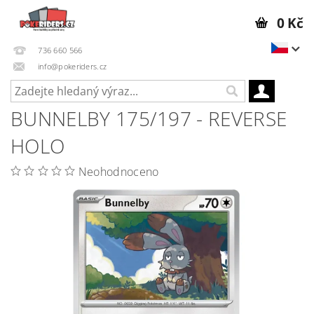
0 Kč
736 660 566
info@pokeriders.cz
BUNNELBY 175/197 - REVERSE
HOLO
Neohodnoceno