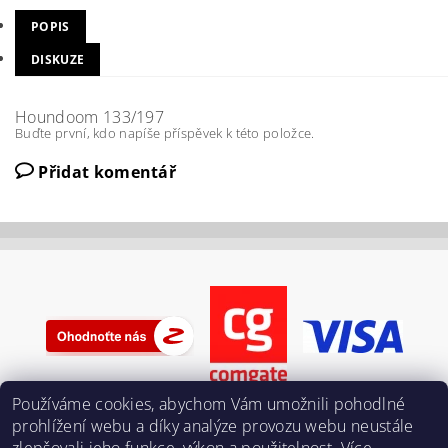
POPIS
DISKUZE
Houndoom 133/197
Buďte první, kdo napíše příspěvek k této položce.
Přidat komentář
Používáme cookies, abychom Vám umožnili pohodlné
prohlížení webu a díky analýze provozu webu neustále