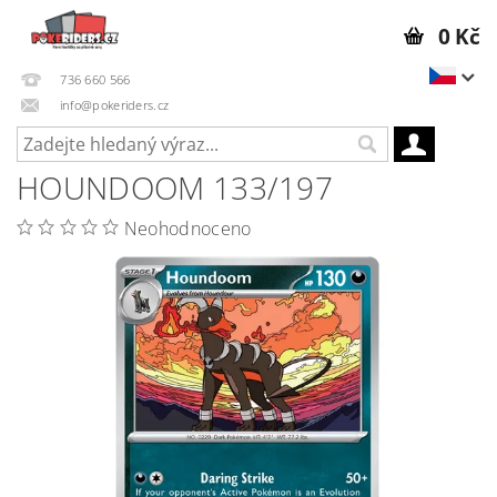
0 Kč
736 660 566
info@pokeriders.cz
HOUNDOOM 133/197
Neohodnoceno