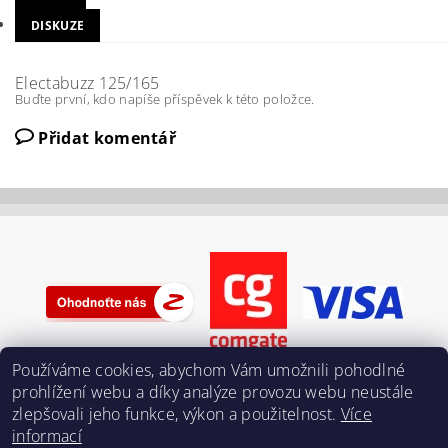
DISKUZE
Electabuzz 125/165
Buďte první, kdo napíše příspěvek k této položce.
Přidat komentář
Používáme cookies, abychom Vám umožnili pohodlné
prohlížení webu a díky analýze provozu webu neustále
zlepšovali jeho funkce, výkon a použitelnost.
Více
informací