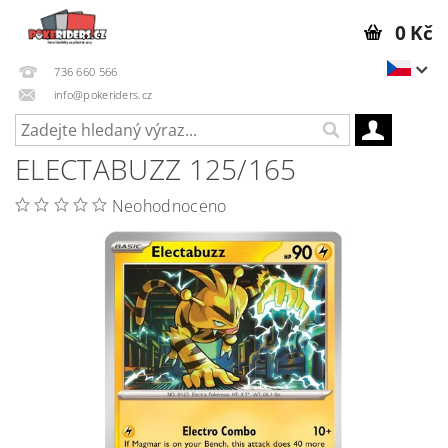
0 Kč
736 660 566
info@pokeriders.cz
ELECTABUZZ 125/165
Neohodnoceno