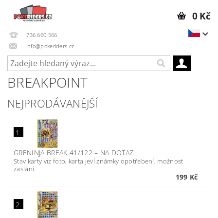
0 Kč
736 660 566
info@pokeriders.cz
BREAKPOINT
NEJPRODÁVANĚJŠÍ
1.
GRENINJA BREAK 41/122
–
NA DOTAZ
Stav karty viz foto, karta jeví známky opotřebení, možnost
zaslání...
199 Kč
2.