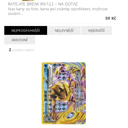
RATICATE BREAK 89/122
–
NA DOTAZ
Stav karty viz foto, karta jeví známky opotřebení, možnost
zaslání...
59 Kč
NEJPRODÁVANĚJŠÍ
NEJLEVNĚJŠÍ
NEJDRAŽŠÍ
ABECEDNĚ
2
položek celkem