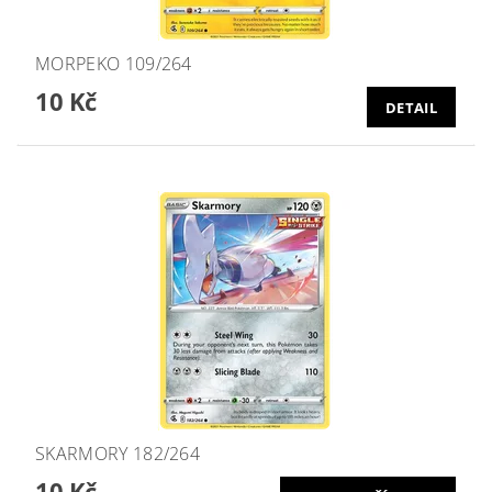
MORPEKO 109/264
10 Kč
DETAIL
SKARMORY 182/264
10 Kč