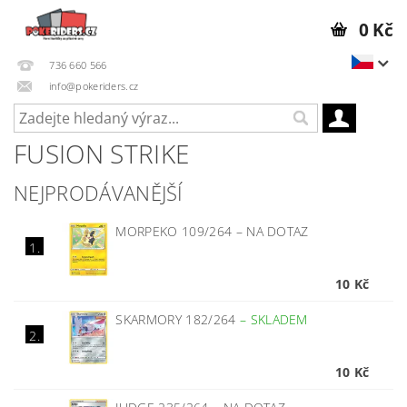
0 Kč
736 660 566
info@pokeriders.cz
FUSION STRIKE
NEJPRODÁVANĚJŠÍ
MORPEKO 109/264
–
NA DOTAZ
1.
10 Kč
SKARMORY 182/264
–
SKLADEM
2.
10 Kč