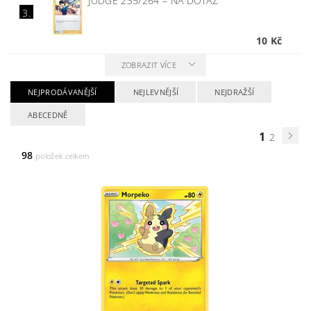
JUDGE 235/264
–
NA DOTAZ
3.
10 Kč
ZOBRAZIT VÍCE
NEJPRODÁVANĚJŠÍ
NEJLEVNĚJŠÍ
NEJDRAŽŠÍ
ABECEDNĚ
1
2
98
položek celkem