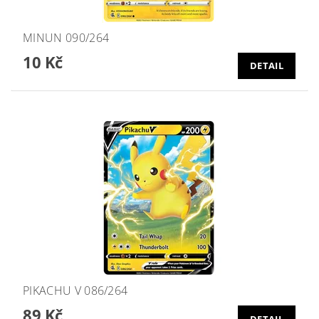
MINUN 090/264
10 Kč
DETAIL
PIKACHU V 086/264
89 Kč
DETAIL