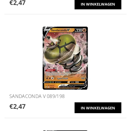
€2,47
SANDACONDA V 089/198
€2,47