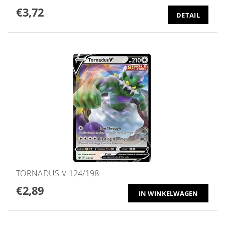
€3,72
DETAIL
TORNADUS V 124/198
€2,89