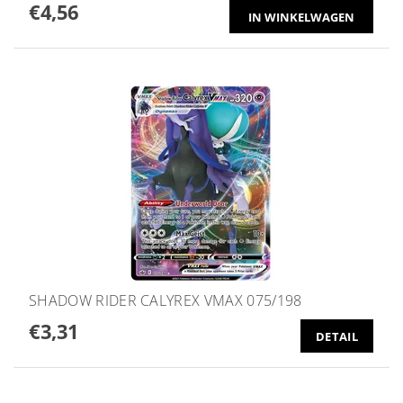
€4,56
SHADOW RIDER CALYREX VMAX 075/198
€3,31
DETAIL