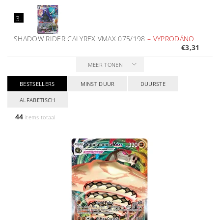
3.
SHADOW RIDER CALYREX VMAX 075/198
–
VYPRODÁNO
€3,31
MEER TONEN
BESTSELLERS
MINST DUUR
DUURSTE
ALFABETISCH
44
items totaal