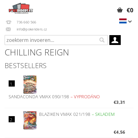
€0
736 660 566
info@pokeriders.cz
CHILLING REIGN
BESTSELLERS
1.
SANDACONDA VMAX 090/198
–
VYPRODÁNO
€3,31
BLAZIKEN VMAX 021/198
–
SKLADEM
2.
€4,56