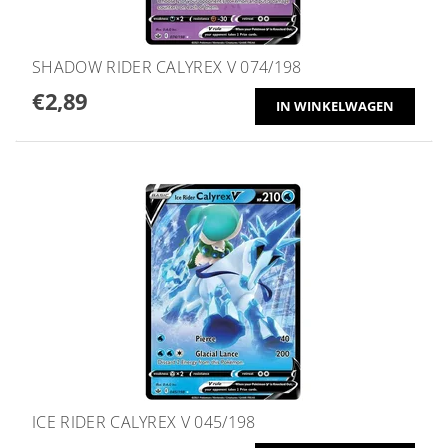
SHADOW RIDER CALYREX V 074/198
€2,89
ICE RIDER CALYREX V 045/198