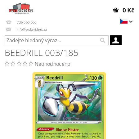
0 Kč
736 660 566
info@pokeriders.cz
BEEDRILL 003/185
Neohodnoceno