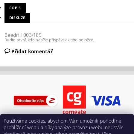
POPIS
DISKUZE
Beedrill 003/185
Buďte první, kdo napíše příspěvek k této položce.
Přidat komentář
Používáme cookies, abychom Vám umožnili pohodlné
prohlížení webu a díky analýze provozu webu neustále