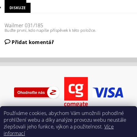
DISKUZE
Wailmer 031/185
Buďte první, kdo napíše příspěvek k této položce.
Přidat komentář
Používáme cookies, abychom Vám umožnili pohodlné
prohlížení webu a díky analýze provozu webu neustále
zlepšovali jeho funkce, výkon a použitelnost.
Více
informací