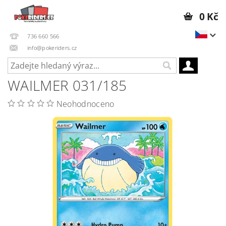
0 Kč
736 660 566
info@pokeriders.cz
WAILMER 031/185
Neohodnoceno