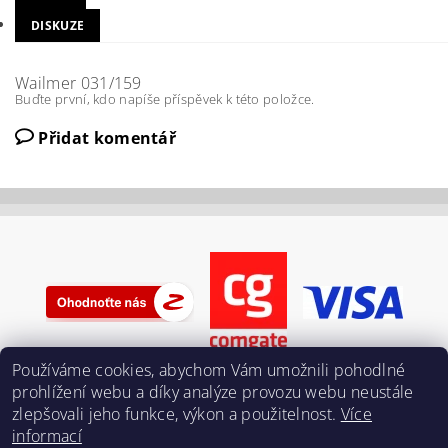
DISKUZE
Wailmer 031/159
Buďte první, kdo napíše příspěvek k této položce.
Přidat komentář
Používáme cookies, abychom Vám umožnili pohodlné
prohlížení webu a díky analýze provozu webu neustále
zlepšovali jeho funkce, výkon a použitelnost.
Více
informací