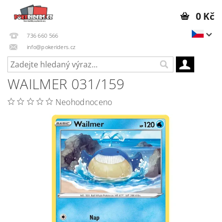
0 Kč
736 660 566
info@pokeriders.cz
WAILMER 031/159
Neohodnoceno