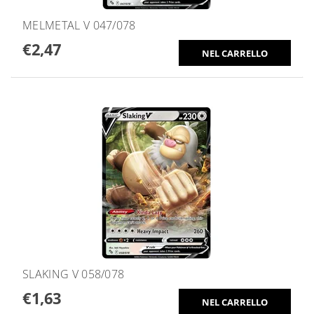
MELMETAL V 047/078
€2,47
SLAKING V 058/078
€1,63