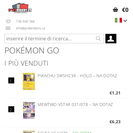
€0
736 660 566
info@pokeriders.cz
POKÉMON GO
I PIÙ VENDUTI
PIKACHU SWSH234 - HOLO
–
NA DOTAZ
1.
€1,21
MEWTWO VSTAR 031/078
–
NA DOTAZ
2.
€6,23