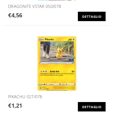
DRAGONITE VSTAR 050/078
€4,56
DETTAGLIO
PIKACHU 027/078
€1,21
DETTAGLIO