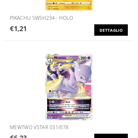
PIKACHU SWSH234 - HOLO
€1,21
DETTAGLIO
MEWTWO VSTAR 031/078
€6,23