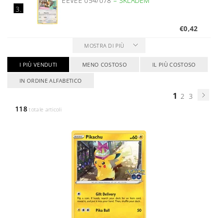
EEVEE 054/078
–
SKLADEM
3.
€0,42
MOSTRA DI PIÙ
I PIÙ VENDUTI
MENO COSTOSO
IL PIÙ COSTOSO
IN ORDINE ALFABETICO
1
2
3
118
totale articoli