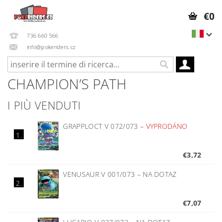
€0
736 660 566
info@pokeriders.cz
CHAMPION’S PATH
I PIÙ VENDUTI
GRAPPLOCT V 072/073
–
VYPRODÁNO
1.
€3,72
VENUSAUR V 001/073
–
NA DOTAZ
2.
€7,07