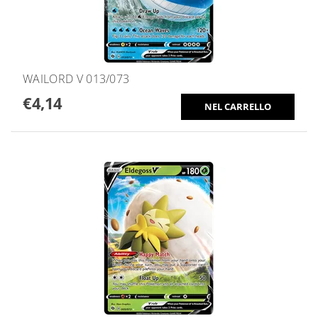
WAILORD V 013/073
€4,14