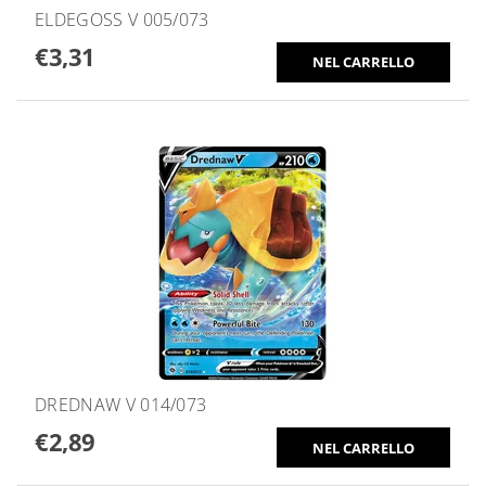
ELDEGOSS V 005/073
€3,31
DREDNAW V 014/073
€2,89