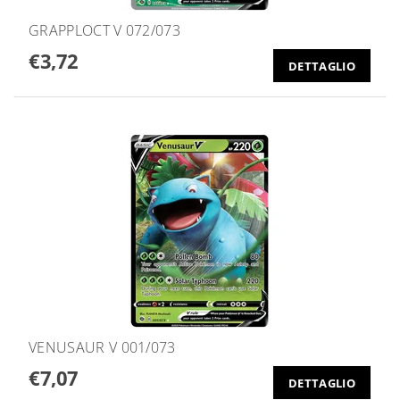
GRAPPLOCT V 072/073
€3,72
DETTAGLIO
VENUSAUR V 001/073
€7,07
DETTAGLIO