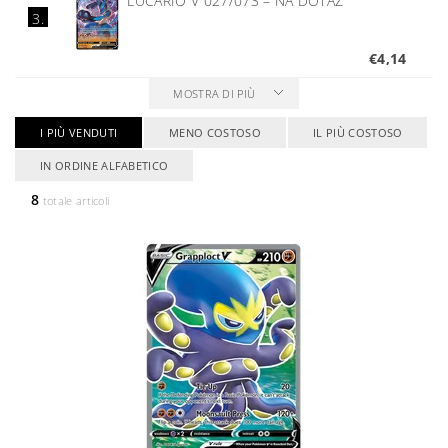
LUCARIO V 027/073
–
NA DOTAZ
3.
€4,14
MOSTRA DI PIÙ
I PIÙ VENDUTI
MENO COSTOSO
IL PIÙ COSTOSO
IN ORDINE ALFABETICO
8
totale articoli